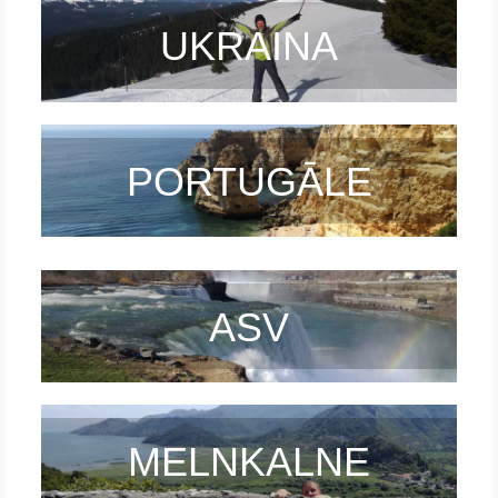
UKRAINA
PORTUGĀLE
ASV
MELNKALNE