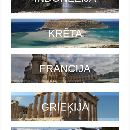
Krēta
Francija
KRĒTA
Austrija
Itālija
Ukraina
FRANCIJA
Latvija
Indonēzija
Par Mums
GRIEĶIJA