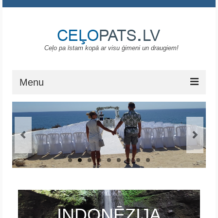
Ceļo pa īstam kopā ar visu ģimeni un draugiem!
Menu
Sākums
Gruzija
Portugāle
ASV
Melnkalne
Grieķija
INDONĒZIJA