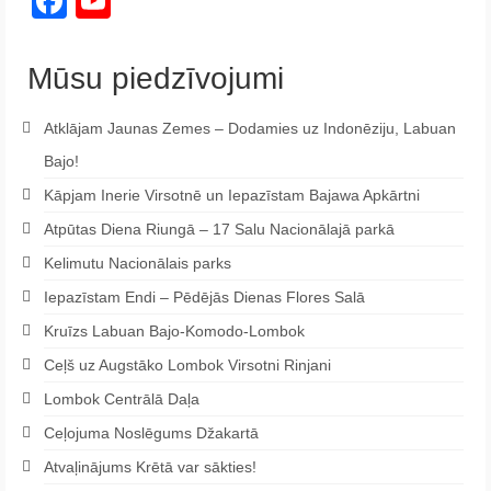
Facebook
YouTube
Channel
Mūsu piedzīvojumi
Atklājam Jaunas Zemes – Dodamies uz Indonēziju, Labuan
Bajo!
Kāpjam Inerie Virsotnē un Iepazīstam Bajawa Apkārtni
Atpūtas Diena Riungā – 17 Salu Nacionālajā parkā
Kelimutu Nacionālais parks
Iepazīstam Endi – Pēdējās Dienas Flores Salā
Kruīzs Labuan Bajo-Komodo-Lombok
Ceļš uz Augstāko Lombok Virsotni Rinjani
Lombok Centrālā Daļa
Ceļojuma Noslēgums Džakartā
Atvaļinājums Krētā var sākties!