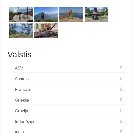
Valstis
ASV
Austrija
Francija
Grieķija
Gruzija
Indonēzija
Itālija