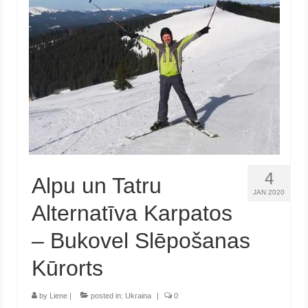
Krēta
Francija
Austrija
Itālija
Ukraina
Latvija
4
Alpu un Tatru
Indonēzija
JAN 2020
Alternatīva Karpatos
Par Mums
– Bukovel Slēpošanas
Kūrorts
by
Liene
|
posted in:
Ukraina
|
0