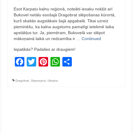
Esot Karpatu kalnu reģionā, noteikti iesaku nokļūt arī
Bukovel netālu esošajā Dragobrat slēpošanas kūrortā,
kurš skaitās augstākais šajā apgabalā. Tikai uzreiz
pieminēšu, ka kalna augstums pamatīgi ietekmē laika
apstākļus tur. Ja, piemēram, Bukovelā var slēpot
mākoņainā laikā un redzamība ir …
Continued
Iepatikās? Padalies ar draugiem!
Facebook
Twitter
Pinterest
WhatsApp
Share
Dragobrat
,
Sleposana
,
Ukraina