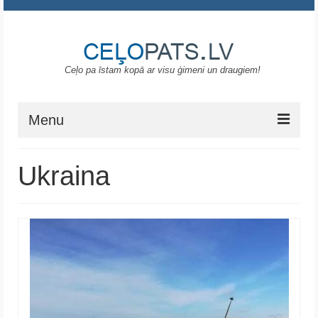
Ceļo pa īstam kopā ar visu ģimeni un draugiem!
Menu
Sākums
Ukraina
Gruzija
Portugāle
ASV
Melnkalne
Grieķija