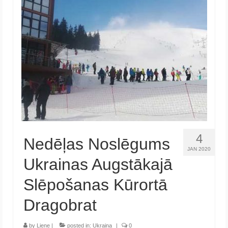
4
Nedēļas Noslēgums
JAN 2020
Ukrainas Augstākajā
Slēpošanas Kūrortā
Dragobrat
by
Liene
|
posted in:
Ukraina
|
0