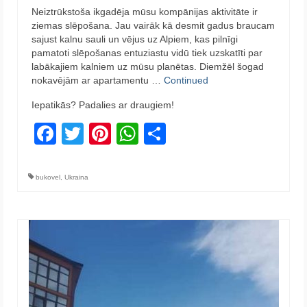
Neiztrūkstoša ikgadēja mūsu kompānijas aktivitāte ir
ziemas slēpošana. Jau vairāk kā desmit gadus braucam
sajust kalnu sauli un vējus uz Alpiem, kas pilnīgi
pamatoti slēpošanas entuziastu vidū tiek uzskatīti par
labākajiem kalniem uz mūsu planētas. Diemžēl šogad
nokavējām ar apartamentu …
Continued
Iepatikās? Padalies ar draugiem!
Facebook
Twitter
Pinterest
WhatsApp
Share
bukovel
,
Ukraina