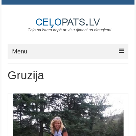
Ceļo pa īstam kopā ar visu ģimeni un draugiem!
Menu
Sākums
Gruzija
Gruzija
Portugāle
ASV
Melnkalne
Grieķija