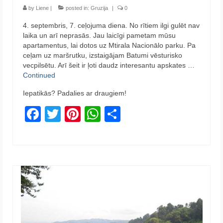
by
Liene
|
posted in:
Gruzija
|
0
4. septembris, 7. ceļojuma diena. No rītiem ilgi gulēt nav
laika un arī neprasās. Jau laicīgi pametam mūsu
apartamentus, lai dotos uz Mtirala Nacionālo parku. Pa
ceļam uz maršrutku, izstaigājam Batumi vēsturisko
vecpilsētu. Arī šeit ir ļoti daudz interesantu apskates …
Continued
Iepatikās? Padalies ar draugiem!
Facebook
Twitter
Pinterest
WhatsApp
Share