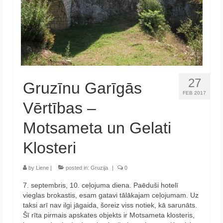
27
Gruzīnu Garīgās
FEB 2017
Vērtības –
Motsameta un Gelati
Klosteri
by
Liene
|
posted in:
Gruzija
|
0
7. septembris, 10. ceļojuma diena. Paēduši hotelī
vieglas brokastis, esam gatavi tālākajam ceļojumam. Uz
taksi arī nav ilgi jāgaida, šoreiz viss notiek, kā sarunāts.
Šī rīta pirmais apskates objekts ir Motsameta klosteris,