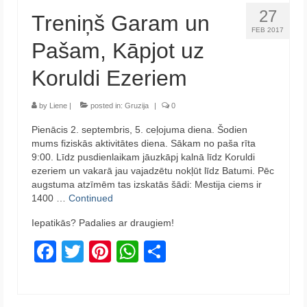
27
Treniņš Garam un
FEB 2017
Pašam, Kāpjot uz
Koruldi Ezeriem
by
Liene
|
posted in:
Gruzija
|
0
Pienācis 2. septembris, 5. ceļojuma diena. Šodien
mums fiziskās aktivitātes diena. Sākam no paša rīta
9:00. Līdz pusdienlaikam jāuzkāpj kalnā līdz Koruldi
ezeriem un vakarā jau vajadzētu nokļūt līdz Batumi. Pēc
augstuma atzīmēm tas izskatās šādi: Mestija ciems ir
1400 …
Continued
Iepatikās? Padalies ar draugiem!
Facebook
Twitter
Pinterest
WhatsApp
Share