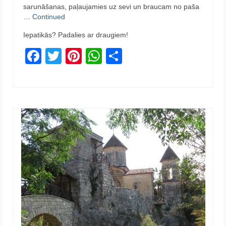
sarunāšanas, paļaujamies uz sevi un braucam no paša
…
Continued
Iepatikās? Padalies ar draugiem!
Facebook
Twitter
Pinterest
WhatsApp
Share