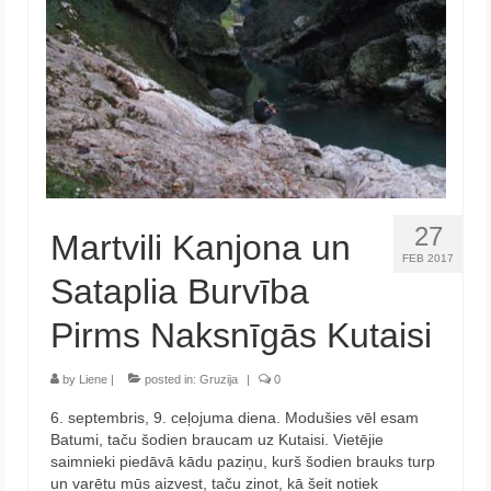
27
Martvili Kanjona un
FEB 2017
Sataplia Burvība
Pirms Naksnīgās Kutaisi
by
Liene
|
posted in:
Gruzija
|
0
6. septembris, 9. ceļojuma diena. Modušies vēl esam
Batumi, taču šodien braucam uz Kutaisi. Vietējie
saimnieki piedāvā kādu paziņu, kurš šodien brauks turp
un varētu mūs aizvest, taču zinot, kā šeit notiek