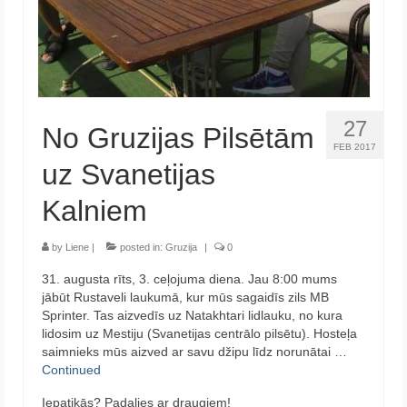
27
No Gruzijas Pilsētām
FEB 2017
uz Svanetijas
Kalniem
by
Liene
|
posted in:
Gruzija
|
0
31. augusta rīts, 3. ceļojuma diena. Jau 8:00 mums
jābūt Rustaveli laukumā, kur mūs sagaidīs zils MB
Sprinter. Tas aizvedīs uz Natakhtari lidlauku, no kura
lidosim uz Mestiju (Svanetijas centrālo pilsētu). Hosteļa
saimnieks mūs aizved ar savu džipu līdz norunātai …
Continued
Iepatikās? Padalies ar draugiem!