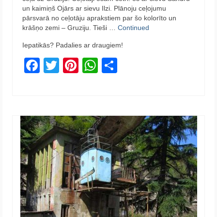
un kaimiņš Ojārs ar sievu Ilzi. Plānoju ceļojumu
pārsvarā no ceļotāju aprakstiem par šo kolorīto un
krāšņo zemi – Gruziju. Tieši …
Continued
Iepatikās? Padalies ar draugiem!
Facebook
Twitter
Pinterest
WhatsApp
Share