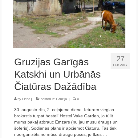
27
Gruzijas Garīgās
FEB 2017
Katskhi un Urbānās
Čiatūras Dažādība
by
Liene
|
posted in:
Gruzija
|
0
30. augusta rīts, 2. ceļojuma diena. Ieturam vieglas
brokastis turpat hostelī Hostel Vake Garden, jo tūlīt
mums pakaļ atbrauc Emzars (nu jau mūsu draugs un
šoferis). Šodienas plāns ir apciemot Čiatūru. Tas tiek
noorganizēts no mūsu draugu puses, jo Ilzes …