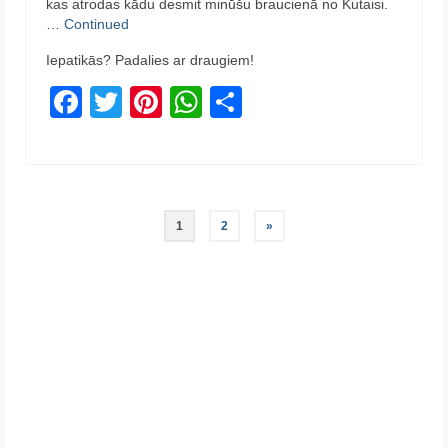
kas atrodas kādu desmit minūšu braucienā no Kutaisi.
…
Continued
Iepatikās? Padalies ar draugiem!
Facebook
Twitter
Pinterest
WhatsApp
Share
Posts
1
2
»
pagination