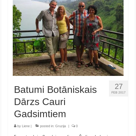
27
Batumi Botāniskais
FEB 2017
Dārzs Cauri
Gadsimtiem
by
Liene
|
posted in:
Gruzija
|
0