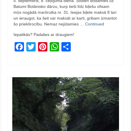
5. septembris, 8. ceļojuma diena. Šodien dodamies uz
Batumi Botānisko dārzu, kurp tieši līdz biļešu ofisam
mūs nogādā maršrutka nr. 31. Ieejas biļete maksā 8 lari
un ieraugot, ka šeit var maksāt ar karti, gribam izmantot
šo priekšrocību. Nemaz nejūtamies …
Continued
Iepatikās? Padalies ar draugiem!
Facebook
Twitter
Pinterest
WhatsApp
Share