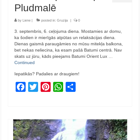
Pludmalē
by
Liene
|
posted in:
Gruzija
|
0
3. septembris, 6. ceļojuma diena. Mostamies ar domu,
ka šodien ir mierīgās atpūtas un relaksācijas diena.
Dienas gaismā paraugāmies no mūsu mitekļa balkona,
bet nekas neliecina, ka esam pašā Batumi centrā. Nav
skats uz jūru, kāds pieejams Batumi Orient Lux …
Continued
Iepatikās? Padalies ar draugiem!
Facebook
Twitter
Pinterest
WhatsApp
Share