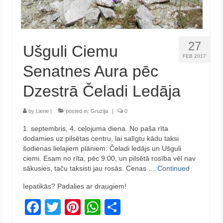
27
Ušguli Ciemu
FEB 2017
Senatnes Aura pēc
Dzestrā Čeladi Ledāja
by
Liene
|
posted in:
Gruzija
|
0
1. septembris, 4. ceļojuma diena. No paša rīta
dodamies uz pilsētas centru, lai salīgtu kādu taksi
šodienas lielajiem plāniem: Čeladi ledājs un Ušguli
ciemi. Esam no rīta, pēc 9:00, un pilsētā rosība vēl nav
sākusies, taču taksisti jau rosās. Cenas …
Continued
Iepatikās? Padalies ar draugiem!
Facebook
Twitter
Pinterest
WhatsApp
Share