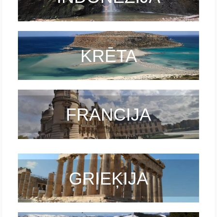
Krēta
Francija
KRĒTA
Austrija
Itālija
Ukraina
FRANCIJA
Latvija
Indonēzija
Par Mums
GRIEĶIJA