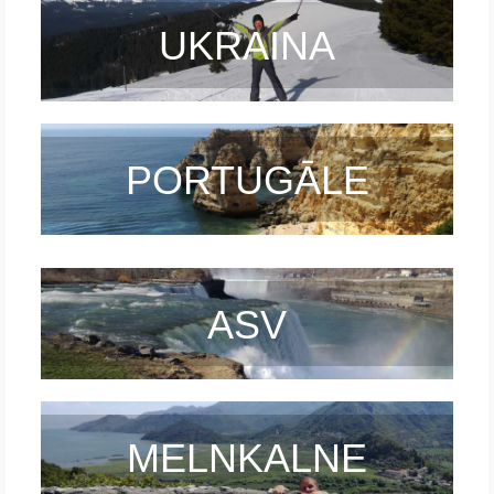
UKRAINA
PORTUGĀLE
ASV
MELNKALNE