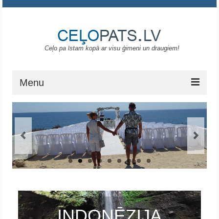
Ceļo pa īstam kopā ar visu ģimeni un draugiem!
Menu
Sākums
Gruzija
Portugāle
ASV
Melnkalne
Grieķija
INDONĒZIJA