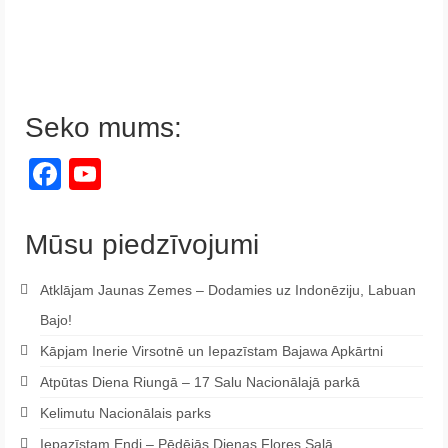
Seko mums:
Facebook
YouTube
Channel
Mūsu piedzīvojumi
Atklājam Jaunas Zemes – Dodamies uz Indonēziju, Labuan
Bajo!
Kāpjam Inerie Virsotnē un Iepazīstam Bajawa Apkārtni
Atpūtas Diena Riungā – 17 Salu Nacionālajā parkā
Kelimutu Nacionālais parks
Iepazīstam Endi – Pēdējās Dienas Flores Salā