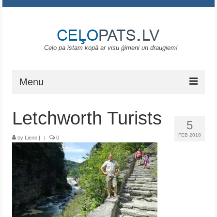
Ceļo pa īstam kopā ar visu ģimeni un draugiem!
Menu
Sākums
Letchworth Turists
5
Gruzija
FEB 2018
by
Liene
|
|
0
Portugāle
ASV
Melnkalne
Grieķija