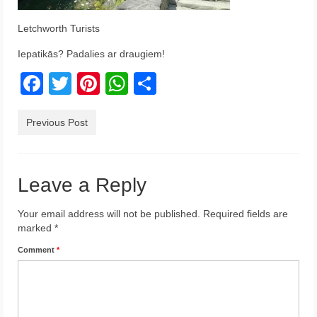
Krēta
Letchworth Turists
Francija
Iepatikās? Padalies ar draugiem!
Austrija
Facebook
Twitter
Pinterest
WhatsApp
Share
Itālija
Previous Post
Ukraina
Latvija
Leave a Reply
Indonēzija
Your email address will not be published.
Required fields are
Par Mums
marked
*
Comment
*