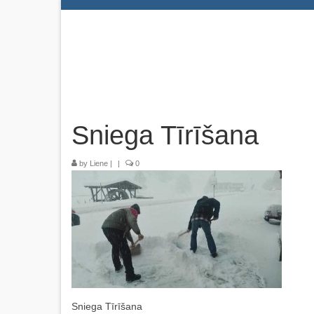
Sniega Tīrīšana
by
Liene
|
|
0
Sniega Tīrīšana