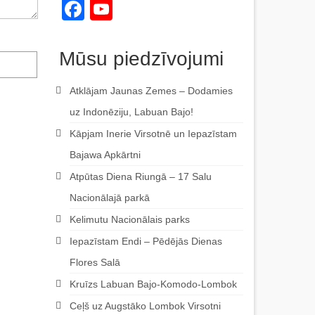
Facebook
YouTube
Channel
Mūsu piedzīvojumi
Atklājam Jaunas Zemes – Dodamies
uz Indonēziju, Labuan Bajo!
Kāpjam Inerie Virsotnē un Iepazīstam
Bajawa Apkārtni
Atpūtas Diena Riungā – 17 Salu
Nacionālajā parkā
Kelimutu Nacionālais parks
Iepazīstam Endi – Pēdējās Dienas
Flores Salā
Kruīzs Labuan Bajo-Komodo-Lombok
Ceļš uz Augstāko Lombok Virsotni