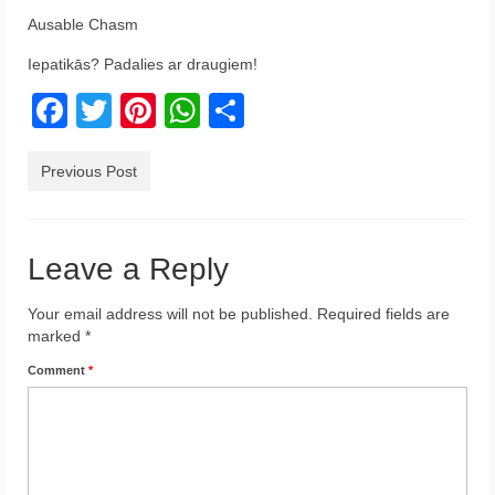
Krēta
Ausable Chasm
Iepatikās? Padalies ar draugiem!
Francija
Facebook
Twitter
Pinterest
WhatsApp
Share
Austrija
Itālija
Previous Post
Ukraina
Latvija
Leave a Reply
Indonēzija
Your email address will not be published.
Required fields are
marked
*
Par Mums
Comment
*