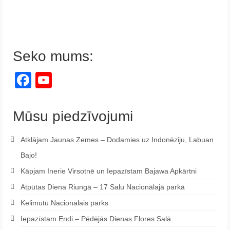
Seko mums:
Facebook
YouTube
Channel
Mūsu piedzīvojumi
Atklājam Jaunas Zemes – Dodamies uz Indonēziju, Labuan
Bajo!
Kāpjam Inerie Virsotnē un Iepazīstam Bajawa Apkārtni
Atpūtas Diena Riungā – 17 Salu Nacionālajā parkā
Kelimutu Nacionālais parks
Iepazīstam Endi – Pēdējās Dienas Flores Salā