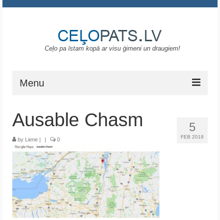
Ceļo pa īstam kopā ar visu ģimeni un draugiem!
Menu
Sākums
Ausable Chasm
5
Gruzija
FEB 2018
by
Liene
|
|
0
Portugāle
ASV
Melnkalne
Grieķija