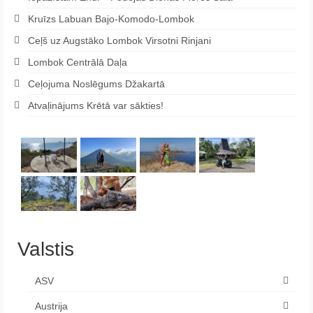
Kruīzs Labuan Bajo-Komodo-Lombok
Ceļš uz Augstāko Lombok Virsotni Rinjani
Lombok Centrālā Daļa
Ceļojuma Noslēgums Džakartā
Atvaļinājums Krētā var sākties!
Valstis
ASV
Austrija