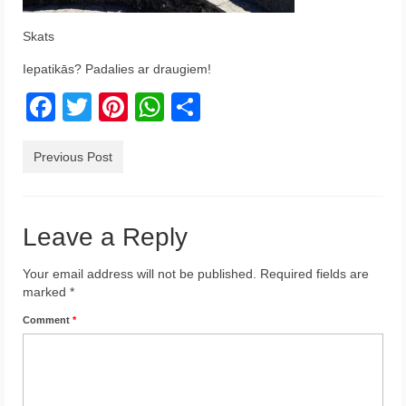
Krēta
Skats
Francija
Iepatikās? Padalies ar draugiem!
Austrija
Facebook
Twitter
Pinterest
WhatsApp
Share
Itālija
Previous Post
Ukraina
Latvija
Leave a Reply
Indonēzija
Your email address will not be published.
Required fields are
Par Mums
marked
*
Comment
*