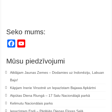
Seko mums:
Facebook
YouTube
Channel
Mūsu piedzīvojumi
Atklājam Jaunas Zemes – Dodamies uz Indonēziju, Labuan
Bajo!
Kāpjam Inerie Virsotnē un Iepazīstam Bajawa Apkārtni
Atpūtas Diena Riungā – 17 Salu Nacionālajā parkā
Kelimutu Nacionālais parks
Iepazīstam Endi – Pēdējās Dienas Flores Salā