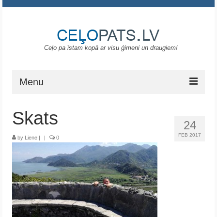
Ceļo pa īstam kopā ar visu ģimeni un draugiem!
Menu
Sākums
Skats
24
Gruzija
FEB 2017
by
Liene
|
|
0
Portugāle
ASV
Melnkalne
Grieķija