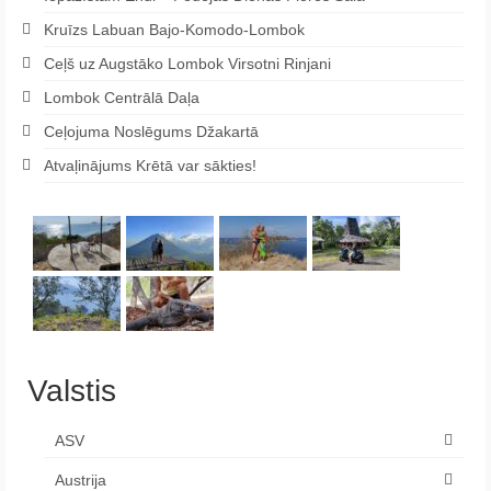
Kruīzs Labuan Bajo-Komodo-Lombok
Ceļš uz Augstāko Lombok Virsotni Rinjani
Lombok Centrālā Daļa
Ceļojuma Noslēgums Džakartā
Atvaļinājums Krētā var sākties!
Valstis
ASV
Austrija