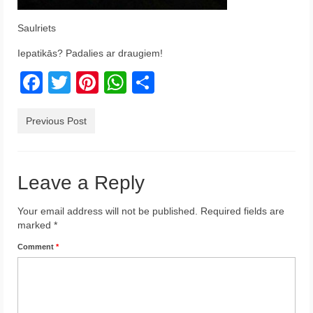
Krēta
Saulriets
Francija
Iepatikās? Padalies ar draugiem!
Austrija
Facebook
Twitter
Pinterest
WhatsApp
Share
Itālija
Previous Post
Ukraina
Latvija
Leave a Reply
Indonēzija
Your email address will not be published.
Required fields are
Par Mums
marked
*
Comment
*