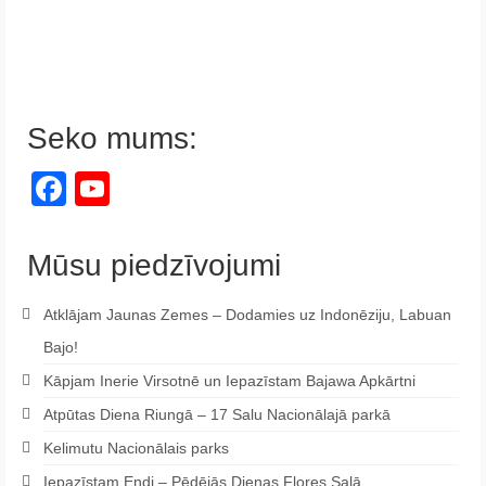
Seko mums:
Facebook
YouTube
Channel
Mūsu piedzīvojumi
Atklājam Jaunas Zemes – Dodamies uz Indonēziju, Labuan
Bajo!
Kāpjam Inerie Virsotnē un Iepazīstam Bajawa Apkārtni
Atpūtas Diena Riungā – 17 Salu Nacionālajā parkā
Kelimutu Nacionālais parks
Iepazīstam Endi – Pēdējās Dienas Flores Salā