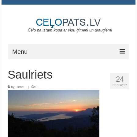
Ceļo pa īstam kopā ar visu ģimeni un draugiem!
Menu
Sākums
Saulriets
24
Gruzija
FEB 2017
by
Liene
|
|
0
Portugāle
ASV
Melnkalne
Grieķija