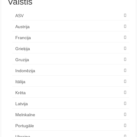
Valstis
ASV
Austrija
Francija
Grieķija
Gruzija
Indonēzija
Itālija
Krēta
Latvija
Melnkalne
Portugāle
Ukraina