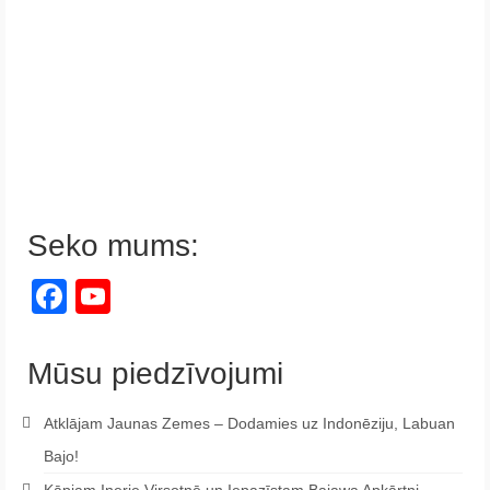
Seko mums:
Facebook
YouTube
Channel
Mūsu piedzīvojumi
Atklājam Jaunas Zemes – Dodamies uz Indonēziju, Labuan
Bajo!
Kāpjam Inerie Virsotnē un Iepazīstam Bajawa Apkārtni