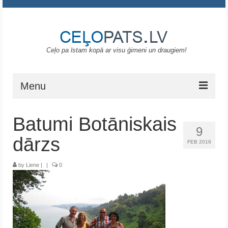
Ceļo pa īstam kopā ar visu ģimeni un draugiem!
Menu
Sākums
Batumi Botāniskais
9
Gruzija
dārzs
FEB 2016
Portugāle
by
Liene
|
|
0
ASV
Melnkalne
Grieķija