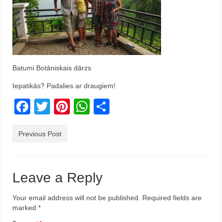
Krēta
Francija
Austrija
Batumi Botāniskais dārzs
Itālija
Iepatikās? Padalies ar draugiem!
Ukraina
Facebook
Twitter
Pinterest
WhatsApp
Share
Latvija
Indonēzija
Previous Post
Par Mums
Leave a Reply
Your email address will not be published.
Required fields are
marked
*