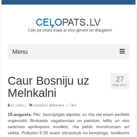
Ceļo pa īstam kopā ar visu ģimeni un draugiem!
Menu
Sākums
Caur Bosniju uz
27
Gruzija
FEB 2017
Melnkalni
Portugāle
by
ASV
Liene
|
posted in:
Melnkalne
|
0
15.augusts.
Pēc bezrūpīgās atpūtas no rīta visi esam perfekti
Melnkalne
organizēti. Brokastis sagatavotas un paēstas, teltis un viss
sadzīves aprīkojums novākts, rīta pelde mundrumam arī
Grieķija
veikta. Pulksten 8:30 esam izbraukuši no kempinga. Iesākums