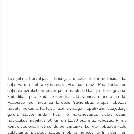
Tuvojoties Horvātijas – Bosnijas robežai, nekas neliecina, ka
ceļā varētu būt aizķeršanās. Mašīnas maz. Pēc kartes un
ceļmalu uzrakstiem esam jau iebraukuši Bosnijā Hercogovinā,
kad tikai pēc kāda kilometra atduramies mašīnu rindā.
Patiesībā jau rinda uz Eiropas Savienības ārējās robežas
nebūtu nekas ārkārtējs, taču vienalga nepatīkami bezjēdzīgi
gaidīt, stāvot rindā. Tieši no nakšņošanas vietas esam
nobraukuši nepilnus 50 km un 11:30 esam uz robežas. Pirms
kontrolposteņa ir ļoti solīds benzīntanks, kur var nobaudīt kādu
saldējumu, pieslēgt savas mobilās ierīces wi-fi tīklam un