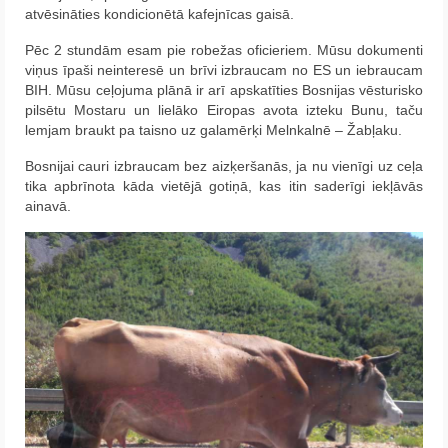
atvēsināties kondicionētā kafejnīcas gaisā.
Pēc 2 stundām esam pie robežas oficieriem. Mūsu dokumenti
viņus īpaši neinteresē un brīvi izbraucam no ES un iebraucam
BIH. Mūsu ceļojuma plānā ir arī apskatīties Bosnijas vēsturisko
pilsētu Mostaru un lielāko Eiropas avota izteku Bunu, taču
lemjam braukt pa taisno uz galamērķi Melnkalnē – Žabļaku.
Bosnijai cauri izbraucam bez aizķeršanās, ja nu vienīgi uz ceļa
tika apbrīnota kāda vietējā gotiņā, kas itin saderīgi iekļāvās
ainavā.