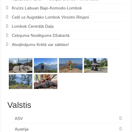
Kruīzs Labuan Bajo-Komodo-Lombok
Ceļš uz Augstāko Lombok Virsotni Rinjani
Lombok Centrālā Daļa
Ceļojuma Noslēgums Džakartā
Atvaļinājums Krētā var sākties!
Valstis
ASV
Austrija