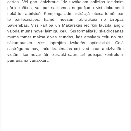
cerīgs. Vēl gan jāaizbrauc līdz tuvākajam policijas iecirknim
Krēta
pārliecināties, vai par satiksmes negadījumu visi dokumenti
nokārtoti atbilstoši. Kempinga administrācijā ieteica tomēr par
Francija
to pārliecināties, kamēr neesam izbraukuši no Eiropas
Savienības. Viss kārtībā un Makarskas iecirknī lauzītā angļu
Austrija
valodā mums novēl laimīgu ceļu. Šīs formalitāšu skaidrošanas
mums tomēr maksā divas stundas, līdz atsākam ceļu no rīta
Itālija
sākumpunkta. Viss joprojām izskatās optimistiski. Ceļā
sastrēgumu nav, taču krastmalas ceļi ved caur apdzīvotām
Ukraina
vietām, kur nevar ātri izbraukt cauri; arī policijas kontrole ir
pamanāma vairākkārt.
Latvija
Indonēzija
Par Mums