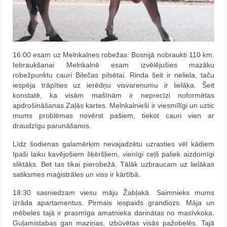
16:00 esam uz Melnkalnes robežas. Bosnijā nobraukti 110 km.
Iebraukšanai Melnkalnē esam izvēlējušies mazāku
robežpunktu cauri Bilečas pilsētai. Rinda šeit ir neliela, taču
iespēja trāpīties uz ierēdņu visvarenumu ir lielāka. Šeit
konstatē, ka visām mašīnām ir neprecīzi noformētas
apdrošināšanas Zaļās kartes. Melnkalnieši ir viesmīlīgi un uztic
mums problēmas novērst pašiem, tiekot cauri vien ar
draudzīgu parunāšanos.
Līdz šodienas galamērķim nevajadzētu uzrasties vēl kādiem
īpaši laiku kavējošiem šķēršļiem, vienīgi ceļš paliek aizdomīgi
sliktāks. Bet tas tikai pierobežā. Tālāk uzbraucam uz lielākas
satiksmes maģistrāles un viss ir kārtībā.
18:30 sasniedzam viesu māju Žabļakā. Saimnieks mums
izrāda apartamentus. Pirmais iespaids grandiozs. Māja un
mēbeles tajā ir prasmīga amatnieka darinātas no masīvkoka.
Guļamistabas gan maziņas, izbūvētas visās pažobelēs. Tajā