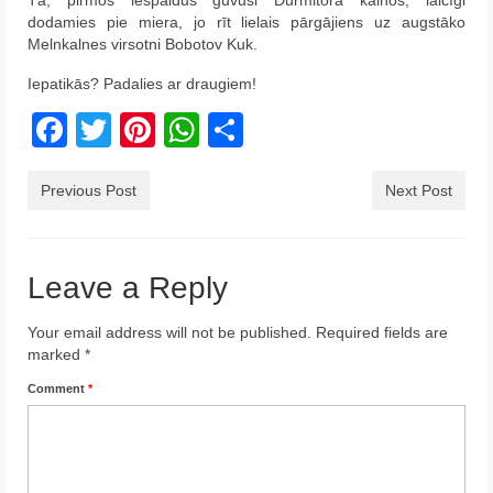
Tā, pirmos iespaidus guvuši Durmitora kalnos, laicīgi
dodamies pie miera, jo rīt lielais pārgājiens uz augstāko
Melnkalnes virsotni Bobotov Kuk.
Iepatikās? Padalies ar draugiem!
Facebook
Twitter
Pinterest
WhatsApp
Share
Previous Post
Next Post
Leave a Reply
Your email address will not be published.
Required fields are
marked
*
Comment
*