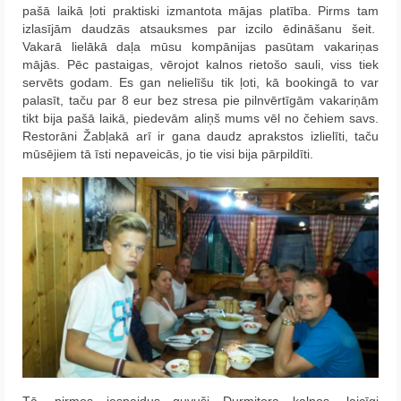
pašā laikā ļoti praktiski izmantota mājas platība. Pirms tam
izlasījām daudzās atsauksmes par izcilo ēdināšanu šeit.
Vakarā lielākā daļa mūsu kompānijas pasūtam vakariņas
mājās. Pēc pastaigas, vērojot kalnos rietošo sauli, viss tiek
servēts godam. Es gan nelielīšu tik ļoti, kā bookingā to var
palasīt, taču par 8 eur bez stresa pie pilnvērtīgām vakariņām
tikt bija pašā laikā, piedevām aliņš mums vēl no čehiem savs.
Restorāni Žabļakā arī ir gana daudz aprakstos izlielīti, taču
mūsējiem tā īsti nepaveicās, jo tie visi bija pārpildīti.