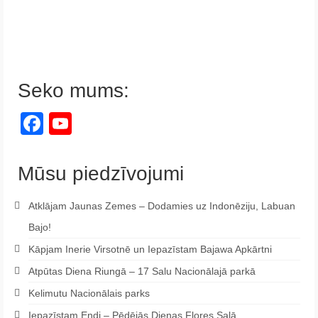
Seko mums:
Facebook
YouTube
Channel
Mūsu piedzīvojumi
Atklājam Jaunas Zemes – Dodamies uz Indonēziju, Labuan
Bajo!
Kāpjam Inerie Virsotnē un Iepazīstam Bajawa Apkārtni
Atpūtas Diena Riungā – 17 Salu Nacionālajā parkā
Kelimutu Nacionālais parks
Iepazīstam Endi – Pēdējās Dienas Flores Salā