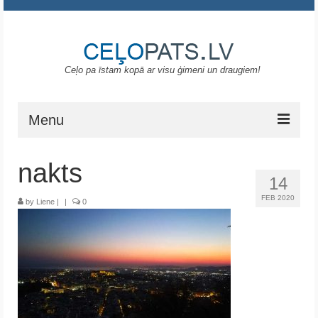
Ceļo pa īstam kopā ar visu ģimeni un draugiem!
Menu
Sākums
nakts
14
Gruzija
FEB 2020
by
Liene
|
|
0
Portugāle
ASV
Melnkalne
Grieķija