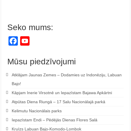
Seko mums:
Facebook
YouTube
Channel
Mūsu piedzīvojumi
Atklājam Jaunas Zemes – Dodamies uz Indonēziju, Labuan
Bajo!
Kāpjam Inerie Virsotnē un Iepazīstam Bajawa Apkārtni
Atpūtas Diena Riungā – 17 Salu Nacionālajā parkā
Kelimutu Nacionālais parks
Iepazīstam Endi – Pēdējās Dienas Flores Salā
Kruīzs Labuan Bajo-Komodo-Lombok