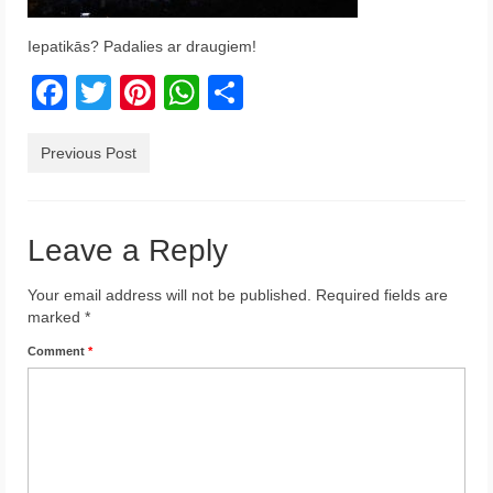
Krēta
Iepatikās? Padalies ar draugiem!
Francija
Facebook
Twitter
Pinterest
WhatsApp
Share
Austrija
Previous Post
Itālija
Ukraina
Leave a Reply
Latvija
Indonēzija
Your email address will not be published.
Required fields are
marked
*
Par Mums
Comment
*