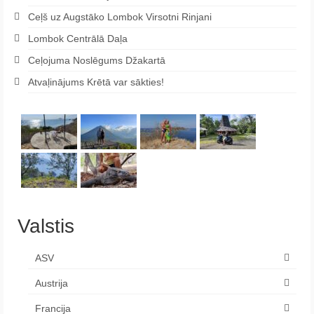
Ceļš uz Augstāko Lombok Virsotni Rinjani
Lombok Centrālā Daļa
Ceļojuma Noslēgums Džakartā
Atvaļinājums Krētā var sākties!
Valstis
ASV
Austrija
Francija