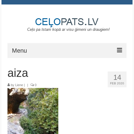
Ceļo pa īstam kopā ar visu ģimeni un draugiem!
Menu
Sākums
aiza
14
Gruzija
FEB 2020
by
Liene
|
|
0
Portugāle
ASV
Melnkalne
Grieķija