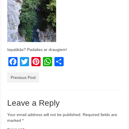
Krēta
Francija
Austrija
Itālija
Iepatikās? Padalies ar draugiem!
Ukraina
Facebook
Twitter
Pinterest
WhatsApp
Share
Latvija
Indonēzija
Previous Post
Par Mums
Leave a Reply
Your email address will not be published.
Required fields are
marked
*