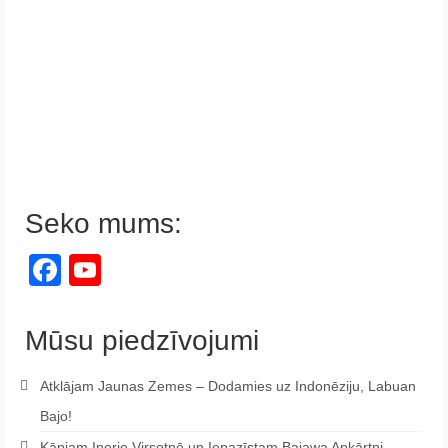
Seko mums:
Facebook
YouTube
Channel
Mūsu piedzīvojumi
Atklājam Jaunas Zemes – Dodamies uz Indonēziju, Labuan
Bajo!
Kāpjam Inerie Virsotnē un Iepazīstam Bajawa Apkārtni