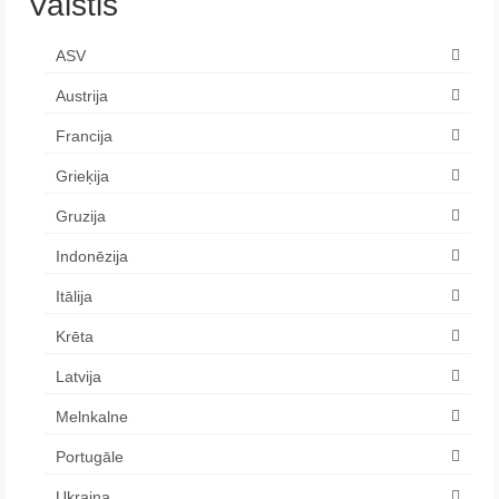
Valstis
ASV
Austrija
Francija
Grieķija
Gruzija
Indonēzija
Itālija
Krēta
Latvija
Melnkalne
Portugāle
Ukraina