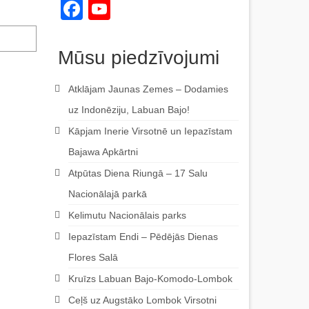
Facebook
YouTube
Channel
Mūsu piedzīvojumi
Atklājam Jaunas Zemes – Dodamies
uz Indonēziju, Labuan Bajo!
Kāpjam Inerie Virsotnē un Iepazīstam
Bajawa Apkārtni
Atpūtas Diena Riungā – 17 Salu
Nacionālajā parkā
Kelimutu Nacionālais parks
Iepazīstam Endi – Pēdējās Dienas
Flores Salā
Kruīzs Labuan Bajo-Komodo-Lombok
Ceļš uz Augstāko Lombok Virsotni