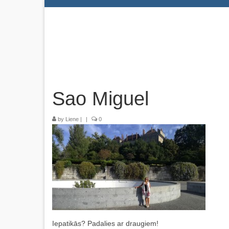
Sao Miguel
by
Liene
|
|
0
Iepatikās? Padalies ar draugiem!