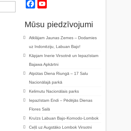
Facebook
YouTube
Channel
Mūsu piedzīvojumi
Atklājam Jaunas Zemes – Dodamies
uz Indonēziju, Labuan Bajo!
Kāpjam Inerie Virsotnē un Iepazīstam
Bajawa Apkārtni
Atpūtas Diena Riungā – 17 Salu
Nacionālajā parkā
Kelimutu Nacionālais parks
Iepazīstam Endi – Pēdējās Dienas
Flores Salā
Kruīzs Labuan Bajo-Komodo-Lombok
Ceļš uz Augstāko Lombok Virsotni