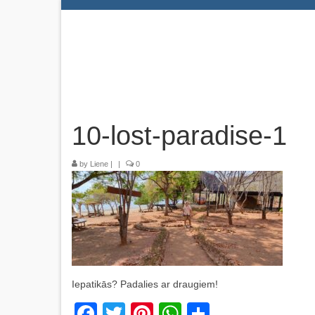
10-lost-paradise-1
by
Liene
|
|
0
Iepatikās? Padalies ar draugiem!
Facebook
Twitter
Pinterest
WhatsApp
Share