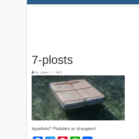
7-plosts
by
Liene
|
|
0
Iepatikās? Padalies ar draugiem!