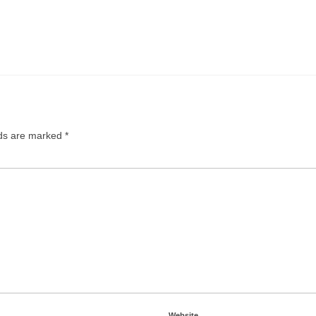
lds are marked
*
Website