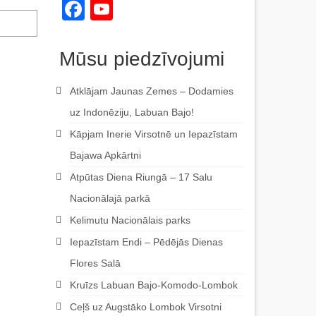
Facebook
YouTube
Channel
Mūsu piedzīvojumi
Atklājam Jaunas Zemes – Dodamies
uz Indonēziju, Labuan Bajo!
Kāpjam Inerie Virsotnē un Iepazīstam
Bajawa Apkārtni
Atpūtas Diena Riungā – 17 Salu
Nacionālajā parkā
Kelimutu Nacionālais parks
Iepazīstam Endi – Pēdējās Dienas
Flores Salā
Kruīzs Labuan Bajo-Komodo-Lombok
Ceļš uz Augstāko Lombok Virsotni