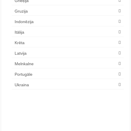
Grieķija
Gruzija
Indonēzija
Itālija
Krēta
Latvija
Melnkalne
Portugāle
Ukraina