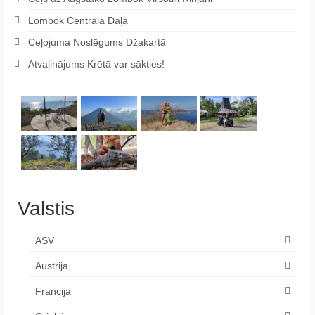
Lombok Centrālā Daļa
Ceļojuma Noslēgums Džakartā
Atvaļinājums Krētā var sākties!
Valstis
ASV
Austrija
Francija