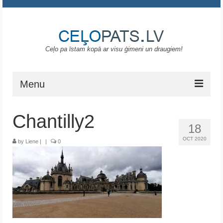
Ceļo pa īstam kopā ar visu ģimeni un draugiem!
Menu
Sākums
Chantilly2
18
Gruzija
OCT 2020
by
Liene
|
|
0
Portugāle
ASV
Melnkalne
Grieķija