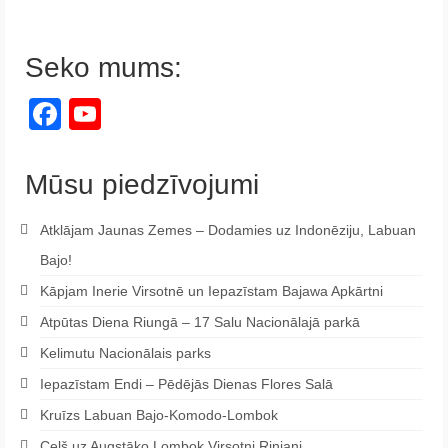
Seko mums:
Facebook
YouTube
Channel
Mūsu piedzīvojumi
Atklājam Jaunas Zemes – Dodamies uz Indonēziju, Labuan
Bajo!
Kāpjam Inerie Virsotnē un Iepazīstam Bajawa Apkārtni
Atpūtas Diena Riungā – 17 Salu Nacionālajā parkā
Kelimutu Nacionālais parks
Iepazīstam Endi – Pēdējās Dienas Flores Salā
Kruīzs Labuan Bajo-Komodo-Lombok
Ceļš uz Augstāko Lombok Virsotni Rinjani