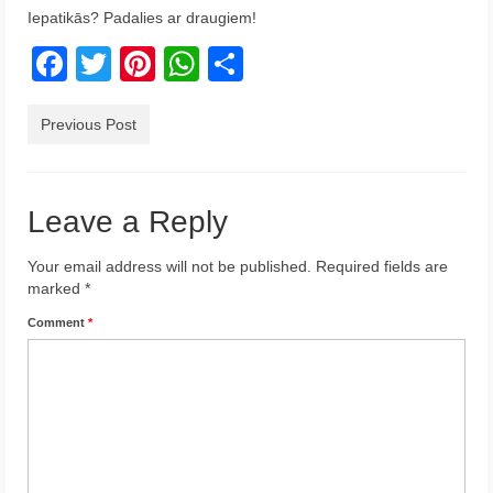
Iepatikās? Padalies ar draugiem!
Krēta
Facebook
Twitter
Pinterest
WhatsApp
Share
Francija
Austrija
Previous Post
Itālija
Ukraina
Leave a Reply
Latvija
Your email address will not be published.
Required fields are
marked
*
Indonēzija
Comment
*
Par Mums