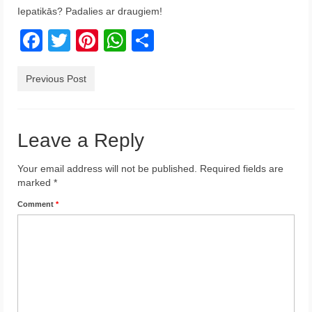
Iepatikās? Padalies ar draugiem!
Krēta
Facebook
Twitter
Pinterest
WhatsApp
Share
Francija
Austrija
Previous Post
Itālija
Ukraina
Leave a Reply
Latvija
Your email address will not be published.
Required fields are
marked
*
Indonēzija
Comment
*
Par Mums