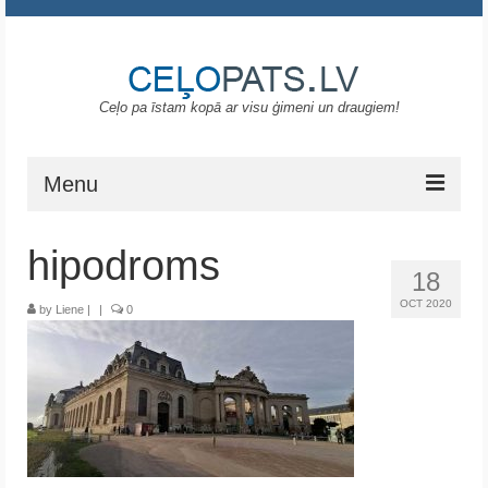
Ceļo pa īstam kopā ar visu ģimeni un draugiem!
Menu
Sākums
hipodroms
18
Gruzija
OCT 2020
by
Liene
|
|
0
Portugāle
ASV
Melnkalne
Grieķija