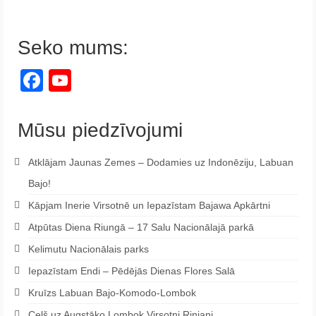
Seko mums:
Facebook
YouTube
Channel
Mūsu piedzīvojumi
Atklājam Jaunas Zemes – Dodamies uz Indonēziju, Labuan
Bajo!
Kāpjam Inerie Virsotnē un Iepazīstam Bajawa Apkārtni
Atpūtas Diena Riungā – 17 Salu Nacionālajā parkā
Kelimutu Nacionālais parks
Iepazīstam Endi – Pēdējās Dienas Flores Salā
Kruīzs Labuan Bajo-Komodo-Lombok
Ceļš uz Augstāko Lombok Virsotni Rinjani