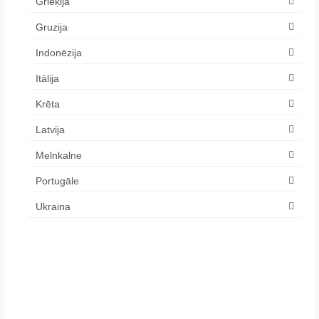
Grieķija
Gruzija
Indonēzija
Itālija
Krēta
Latvija
Melnkalne
Portugāle
Ukraina