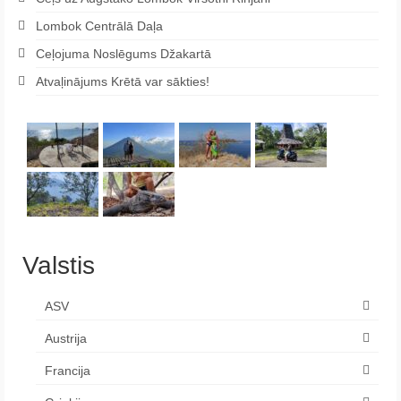
Lombok Centrālā Daļa
Ceļojuma Noslēgums Džakartā
Atvaļinājums Krētā var sākties!
Valstis
ASV
Austrija
Francija