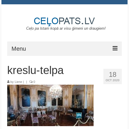
Ceļo pa īstam kopā ar visu ģimeni un draugiem!
Menu
Sākums
kreslu-telpa
18
Gruzija
OCT 2020
by
Liene
|
|
0
Portugāle
ASV
Melnkalne
Grieķija