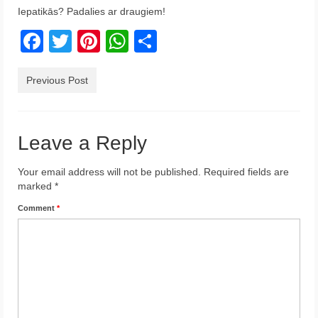
Iepatikās? Padalies ar draugiem!
Krēta
Facebook
Twitter
Pinterest
WhatsApp
Share
Francija
Austrija
Previous Post
Itālija
Ukraina
Leave a Reply
Latvija
Your email address will not be published.
Required fields are
marked
*
Indonēzija
Comment
*
Par Mums