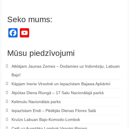
Seko mums:
Facebook
YouTube
Channel
Mūsu piedzīvojumi
Atklājam Jaunas Zemes – Dodamies uz Indonēziju, Labuan
Bajo!
Kāpjam Inerie Virsotnē un Iepazīstam Bajawa Apkārtni
Atpūtas Diena Riungā – 17 Salu Nacionālajā parkā
Kelimutu Nacionālais parks
Iepazīstam Endi – Pēdējās Dienas Flores Salā
Kruīzs Labuan Bajo-Komodo-Lombok
Ceļš uz Augstāko Lombok Virsotni Rinjani