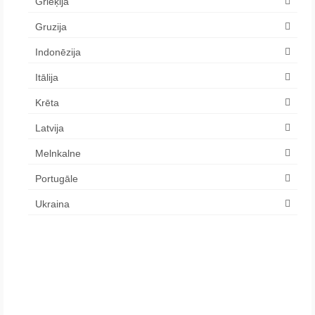
Grieķija
Gruzija
Indonēzija
Itālija
Krēta
Latvija
Melnkalne
Portugāle
Ukraina