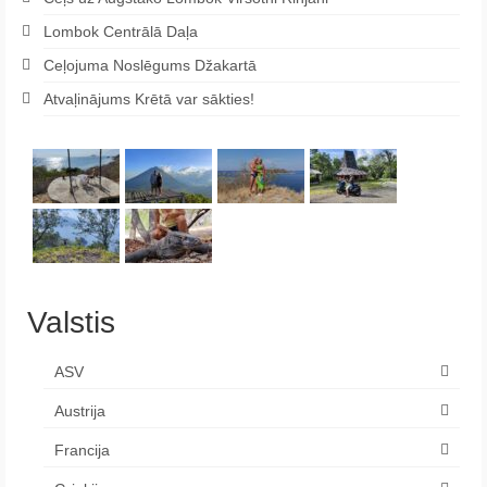
Lombok Centrālā Daļa
Ceļojuma Noslēgums Džakartā
Atvaļinājums Krētā var sākties!
Valstis
ASV
Austrija
Francija