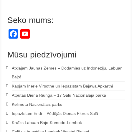
Seko mums:
Facebook
YouTube
Channel
Mūsu piedzīvojumi
Atklājam Jaunas Zemes – Dodamies uz Indonēziju, Labuan
Bajo!
Kāpjam Inerie Virsotnē un Iepazīstam Bajawa Apkārtni
Atpūtas Diena Riungā – 17 Salu Nacionālajā parkā
Kelimutu Nacionālais parks
Iepazīstam Endi – Pēdējās Dienas Flores Salā
Kruīzs Labuan Bajo-Komodo-Lombok
Ceļš uz Augstāko Lombok Virsotni Rinjani