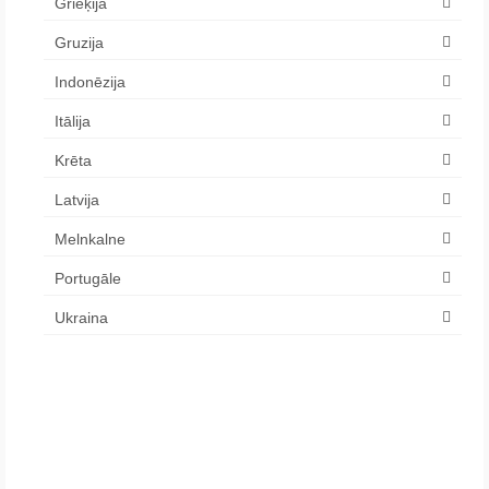
Grieķija
Gruzija
Indonēzija
Itālija
Krēta
Latvija
Melnkalne
Portugāle
Ukraina