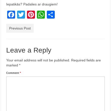
Iepatikās? Padalies ar draugiem!
Krēta
Facebook
Twitter
Pinterest
WhatsApp
Share
Francija
Austrija
Previous Post
Itālija
Ukraina
Leave a Reply
Latvija
Your email address will not be published.
Required fields are
marked
*
Indonēzija
Comment
*
Par Mums