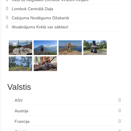
Lombok Centrālā Daļa
Ceļojuma Noslēgums Džakartā
Atvaļinājums Krētā var sākties!
Valstis
ASV
Austrija
Francija