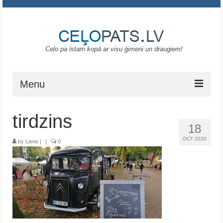
Ceļo pa īstam kopā ar visu ģimeni un draugiem!
Menu
Sākums
tirdzins
18
Gruzija
OCT 2020
by
Liene
|
|
0
Portugāle
ASV
Melnkalne
Grieķija