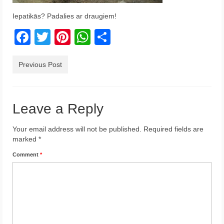
Krēta
Iepatikās? Padalies ar draugiem!
Francija
Facebook
Twitter
Pinterest
WhatsApp
Share
Austrija
Previous Post
Itālija
Ukraina
Leave a Reply
Latvija
Your email address will not be published.
Required fields are
Indonēzija
marked
*
Par Mums
Comment
*