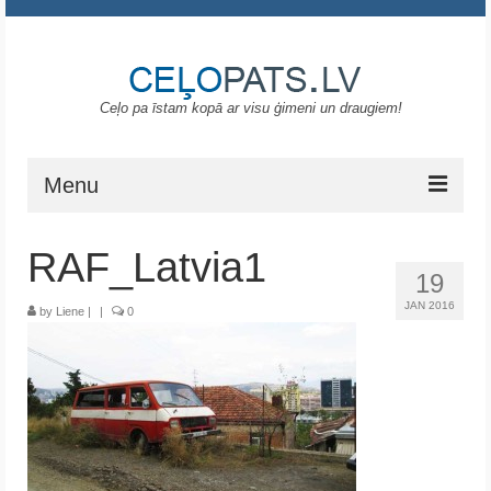
Ceļo pa īstam kopā ar visu ģimeni un draugiem!
Menu
Sākums
RAF_Latvia1
19
Gruzija
JAN 2016
by
Liene
|
|
0
Portugāle
ASV
Melnkalne
Grieķija