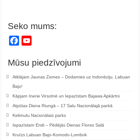
Seko mums:
Facebook
YouTube
Channel
Mūsu piedzīvojumi
Atklājam Jaunas Zemes – Dodamies uz Indonēziju, Labuan
Bajo!
Kāpjam Inerie Virsotnē un Iepazīstam Bajawa Apkārtni
Atpūtas Diena Riungā – 17 Salu Nacionālajā parkā
Kelimutu Nacionālais parks
Iepazīstam Endi – Pēdējās Dienas Flores Salā
Kruīzs Labuan Bajo-Komodo-Lombok