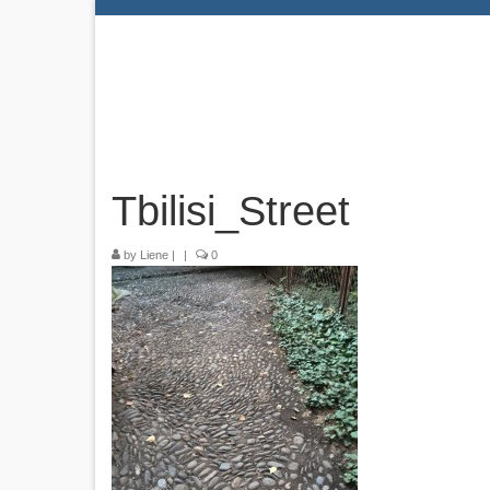
Tbilisi_Street
by
Liene
|
|
0