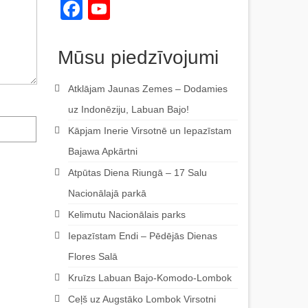
Facebook
YouTube
Channel
Mūsu piedzīvojumi
Atklājam Jaunas Zemes – Dodamies
uz Indonēziju, Labuan Bajo!
Kāpjam Inerie Virsotnē un Iepazīstam
Bajawa Apkārtni
Atpūtas Diena Riungā – 17 Salu
Nacionālajā parkā
Kelimutu Nacionālais parks
Iepazīstam Endi – Pēdējās Dienas
Flores Salā
Kruīzs Labuan Bajo-Komodo-Lombok
Ceļš uz Augstāko Lombok Virsotni