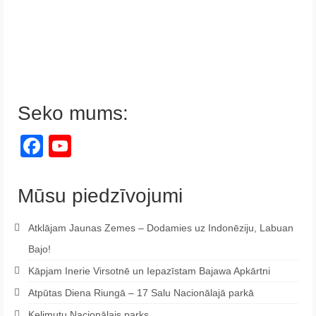
Seko mums:
Facebook
YouTube
Channel
Mūsu piedzīvojumi
Atklājam Jaunas Zemes – Dodamies uz Indonēziju, Labuan
Bajo!
Kāpjam Inerie Virsotnē un Iepazīstam Bajawa Apkārtni
Atpūtas Diena Riungā – 17 Salu Nacionālajā parkā
Kelimutu Nacionālais parks