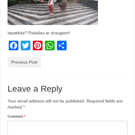
Krēta
Francija
Austrija
Iepatikās? Padalies ar draugiem!
Facebook
Twitter
Pinterest
WhatsApp
Share
Itālija
Ukraina
Previous Post
Latvija
Indonēzija
Leave a Reply
Par Mums
Your email address will not be published.
Required fields are
marked
*
Comment
*