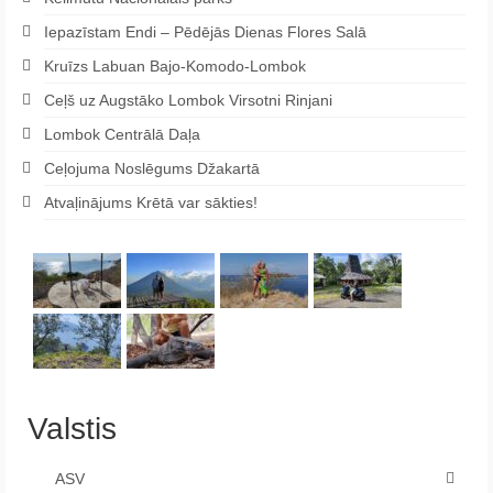
Iepazīstam Endi – Pēdējās Dienas Flores Salā
Kruīzs Labuan Bajo-Komodo-Lombok
Ceļš uz Augstāko Lombok Virsotni Rinjani
Lombok Centrālā Daļa
Ceļojuma Noslēgums Džakartā
Atvaļinājums Krētā var sākties!
Valstis
ASV