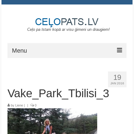
Ceļo pa īstam kopā ar visu ģimeni un draugiem!
Menu
Sākums
19
Gruzija
JAN 2016
Vake_Park_Tbilisi_3
Portugāle
ASV
by
Liene
|
|
0
Melnkalne
Grieķija