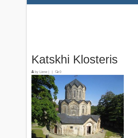
Katskhi Klosteris
by
Liene
|
|
0