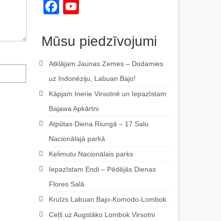
Facebook
YouTube
Channel
Mūsu piedzīvojumi
Atklājam Jaunas Zemes – Dodamies
uz Indonēziju, Labuan Bajo!
Kāpjam Inerie Virsotnē un Iepazīstam
Bajawa Apkārtni
Atpūtas Diena Riungā – 17 Salu
Nacionālajā parkā
Kelimutu Nacionālais parks
Iepazīstam Endi – Pēdējās Dienas
Flores Salā
Kruīzs Labuan Bajo-Komodo-Lombok
Ceļš uz Augstāko Lombok Virsotni