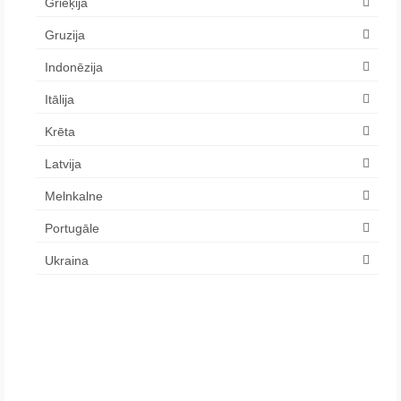
Grieķija
Gruzija
Indonēzija
Itālija
Krēta
Latvija
Melnkalne
Portugāle
Ukraina