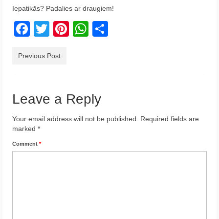
Iepatikās? Padalies ar draugiem!
Krēta
Facebook
Twitter
Pinterest
WhatsApp
Share
Francija
Austrija
Previous Post
Itālija
Ukraina
Leave a Reply
Latvija
Your email address will not be published.
Required fields are
marked
*
Indonēzija
Comment
*
Par Mums