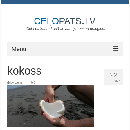
Ceļo pa īstam kopā ar visu ģimeni un draugiem!
Menu
Sākums
kokoss
22
Gruzija
FEB 2026
by
Liene
|
|
0
Portugāle
ASV
Melnkalne
Grieķija