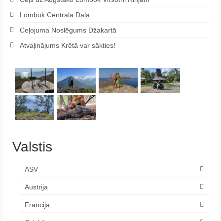
Lombok Centrālā Daļa
Ceļojuma Noslēgums Džakartā
Atvaļinājums Krētā var sākties!
Valstis
ASV
Austrija
Francija