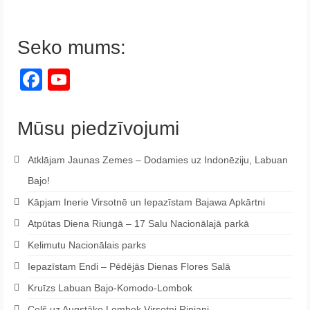
Seko mums:
Facebook
YouTube
Channel
Mūsu piedzīvojumi
Atklājam Jaunas Zemes – Dodamies uz Indonēziju, Labuan
Bajo!
Kāpjam Inerie Virsotnē un Iepazīstam Bajawa Apkārtni
Atpūtas Diena Riungā – 17 Salu Nacionālajā parkā
Kelimutu Nacionālais parks
Iepazīstam Endi – Pēdējās Dienas Flores Salā
Kruīzs Labuan Bajo-Komodo-Lombok
Ceļš uz Augstāko Lombok Virsotni Rinjani