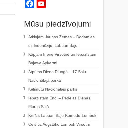
Facebook
YouTube
Channel
Mūsu piedzīvojumi
Atklājam Jaunas Zemes – Dodamies
uz Indonēziju, Labuan Bajo!
Kāpjam Inerie Virsotnē un Iepazīstam
Bajawa Apkārtni
Atpūtas Diena Riungā – 17 Salu
Nacionālajā parkā
Kelimutu Nacionālais parks
Iepazīstam Endi – Pēdējās Dienas
Flores Salā
Kruīzs Labuan Bajo-Komodo-Lombok
Ceļš uz Augstāko Lombok Virsotni