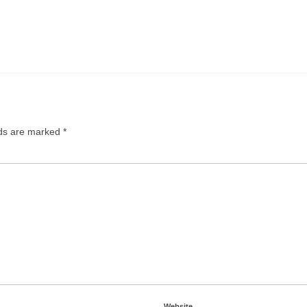
lds are marked
*
Website