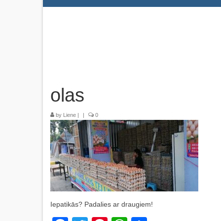
olas
by
Liene
|
|
0
Iepatikās? Padalies ar draugiem!