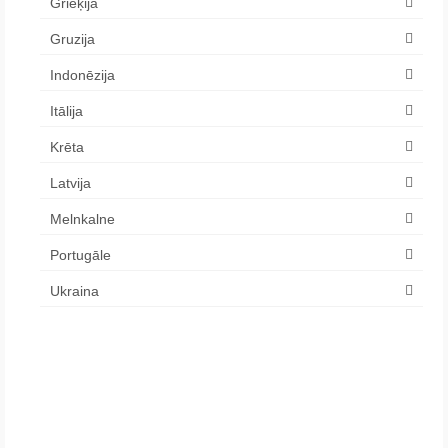
Grieķija
Gruzija
Indonēzija
Itālija
Krēta
Latvija
Melnkalne
Portugāle
Ukraina