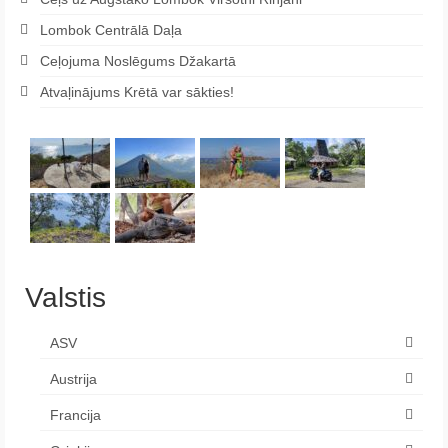
Lombok Centrālā Daļa
Ceļojuma Noslēgums Džakartā
Atvaļinājums Krētā var sākties!
Valstis
ASV
Austrija
Francija