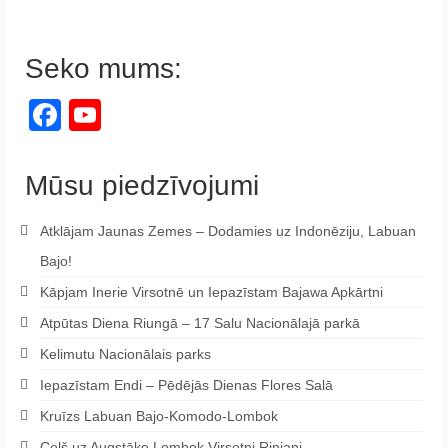
Seko mums:
Facebook
YouTube
Channel
Mūsu piedzīvojumi
Atklājam Jaunas Zemes – Dodamies uz Indonēziju, Labuan
Bajo!
Kāpjam Inerie Virsotnē un Iepazīstam Bajawa Apkārtni
Atpūtas Diena Riungā – 17 Salu Nacionālajā parkā
Kelimutu Nacionālais parks
Iepazīstam Endi – Pēdējās Dienas Flores Salā
Kruīzs Labuan Bajo-Komodo-Lombok
Ceļš uz Augstāko Lombok Virsotni Rinjani