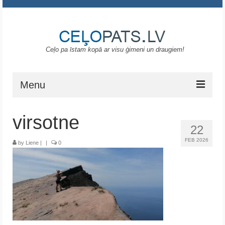
Ceļo pa īstam kopā ar visu ģimeni un draugiem!
Menu
Sākums
virsotne
22
Gruzija
FEB 2026
by
Liene
|
|
0
Portugāle
ASV
Melnkalne
Grieķija