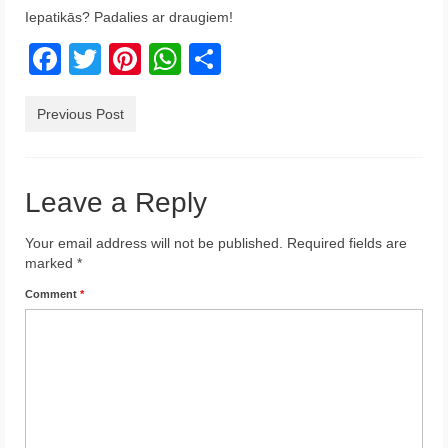
Iepatikās? Padalies ar draugiem!
Krēta
Facebook
Twitter
Pinterest
WhatsApp
Share
Francija
Austrija
Previous Post
Itālija
Ukraina
Leave a Reply
Latvija
Your email address will not be published.
Required fields are
marked
*
Indonēzija
Comment
*
Par Mums