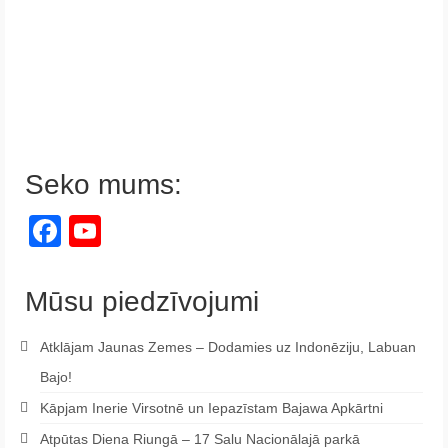
Seko mums:
Facebook
YouTube
Channel
Mūsu piedzīvojumi
Atklājam Jaunas Zemes – Dodamies uz Indonēziju, Labuan
Bajo!
Kāpjam Inerie Virsotnē un Iepazīstam Bajawa Apkārtni
Atpūtas Diena Riungā – 17 Salu Nacionālajā parkā