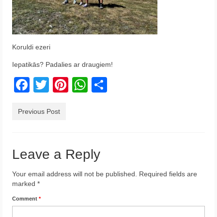
Krēta
Francija
Koruldi ezeri
Austrija
Iepatikās? Padalies ar draugiem!
Itālija
Facebook
Twitter
Pinterest
WhatsApp
Share
Ukraina
Latvija
Previous Post
Indonēzija
Par Mums
Leave a Reply
Your email address will not be published.
Required fields are
marked
*
Comment
*