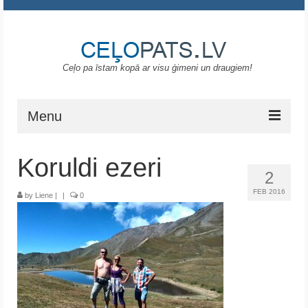
Ceļo pa īstam kopā ar visu ģimeni un draugiem!
Menu
Sākums
Koruldi ezeri
2
Gruzija
FEB 2016
by
Liene
|
|
0
Portugāle
ASV
Melnkalne
Grieķija