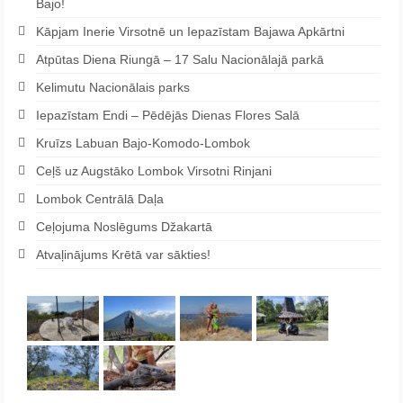
Bajo!
Kāpjam Inerie Virsotnē un Iepazīstam Bajawa Apkārtni
Atpūtas Diena Riungā – 17 Salu Nacionālajā parkā
Kelimutu Nacionālais parks
Iepazīstam Endi – Pēdējās Dienas Flores Salā
Kruīzs Labuan Bajo-Komodo-Lombok
Ceļš uz Augstāko Lombok Virsotni Rinjani
Lombok Centrālā Daļa
Ceļojuma Noslēgums Džakartā
Atvaļinājums Krētā var sākties!