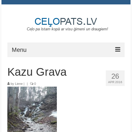
Ceļo pa īstam kopā ar visu ģimeni un draugiem!
Menu
Sākums
Kazu Grava
26
Gruzija
APR 2016
by
Liene
|
|
0
Portugāle
ASV
Melnkalne
Grieķija