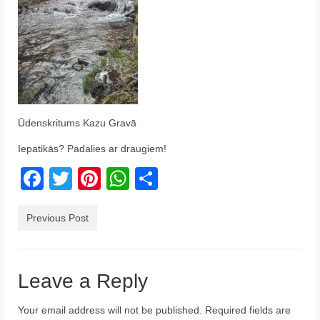
Krēta
Francija
Austrija
Itālija
Ūdenskritums Kazu Gravā
Ukraina
Iepatikās? Padalies ar draugiem!
Latvija
Facebook
Twitter
Pinterest
WhatsApp
Share
Indonēzija
Previous Post
Par Mums
Leave a Reply
Your email address will not be published.
Required fields are