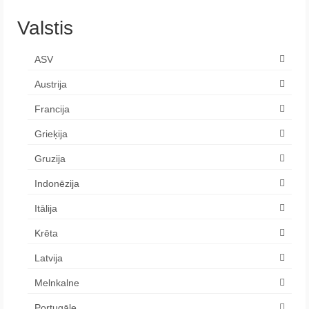
Valstis
ASV
Austrija
Francija
Grieķija
Gruzija
Indonēzija
Itālija
Krēta
Latvija
Melnkalne
Portugāle