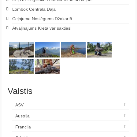
Lombok Centrālā Daļa
Ceļojuma Noslēgums Džakartā
Atvaļinājums Krētā var sākties!
Valstis
ASV
Austrija
Francija