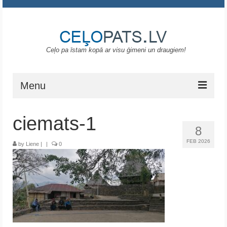
Ceļo pa īstam kopā ar visu ģimeni un draugiem!
Menu
Sākums
ciemats-1
8
Gruzija
FEB 2026
by
Liene
|
|
0
Portugāle
ASV
Melnkalne
Grieķija