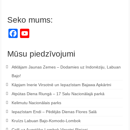
Seko mums:
Facebook
YouTube
Channel
Mūsu piedzīvojumi
Atklājam Jaunas Zemes – Dodamies uz Indonēziju, Labuan
Bajo!
Kāpjam Inerie Virsotnē un Iepazīstam Bajawa Apkārtni
Atpūtas Diena Riungā – 17 Salu Nacionālajā parkā
Kelimutu Nacionālais parks
Iepazīstam Endi – Pēdējās Dienas Flores Salā
Kruīzs Labuan Bajo-Komodo-Lombok
Ceļš uz Augstāko Lombok Virsotni Rinjani