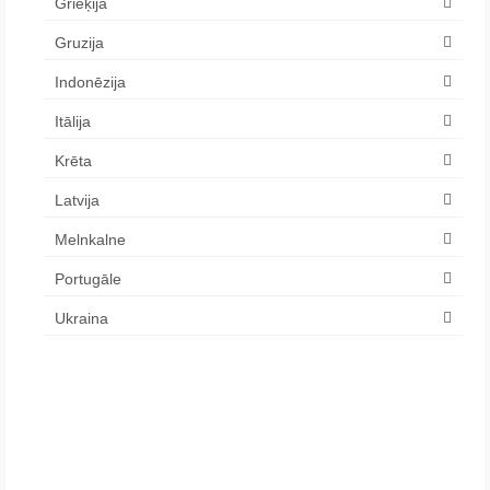
Grieķija
Gruzija
Indonēzija
Itālija
Krēta
Latvija
Melnkalne
Portugāle
Ukraina