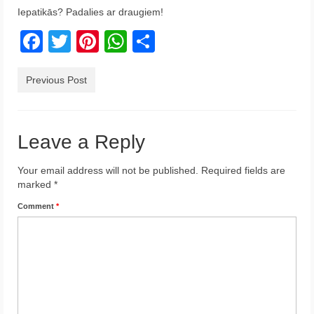
Iepatikās? Padalies ar draugiem!
Krēta
Facebook
Twitter
Pinterest
WhatsApp
Share
Francija
Austrija
Previous Post
Itālija
Ukraina
Leave a Reply
Latvija
Your email address will not be published.
Required fields are
marked
*
Indonēzija
Comment
*
Par Mums