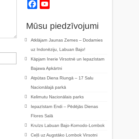
Facebook
YouTube
Channel
Mūsu piedzīvojumi
Atklājam Jaunas Zemes – Dodamies
uz Indonēziju, Labuan Bajo!
Kāpjam Inerie Virsotnē un Iepazīstam
Bajawa Apkārtni
Atpūtas Diena Riungā – 17 Salu
Nacionālajā parkā
Kelimutu Nacionālais parks
Iepazīstam Endi – Pēdējās Dienas
Flores Salā
Kruīzs Labuan Bajo-Komodo-Lombok
Ceļš uz Augstāko Lombok Virsotni