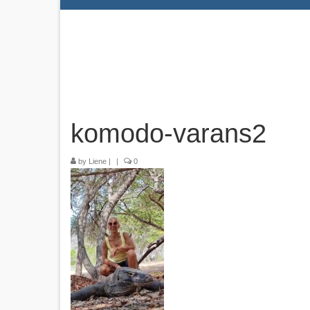
komodo-varans2
by
Liene
|
|
0