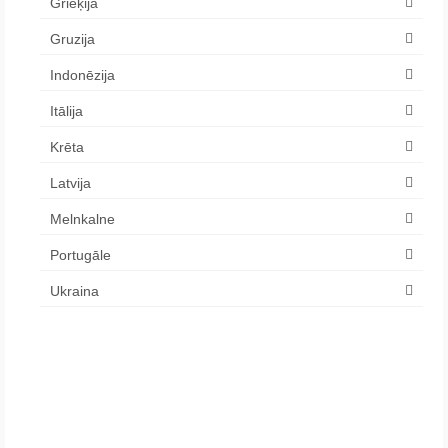
Grieķija
Gruzija
Indonēzija
Itālija
Krēta
Latvija
Melnkalne
Portugāle
Ukraina