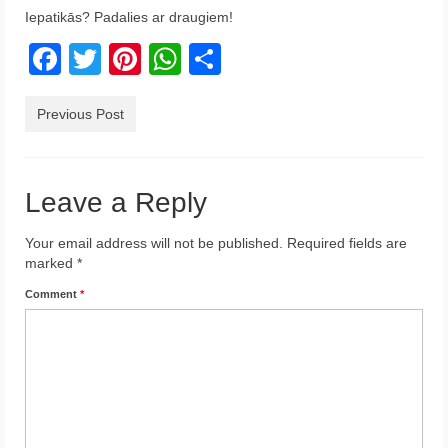
Iepatikās? Padalies ar draugiem!
Krēta
Facebook
Twitter
Pinterest
WhatsApp
Share
Francija
Austrija
Previous Post
Itālija
Ukraina
Leave a Reply
Latvija
Your email address will not be published.
Required fields are
marked
*
Indonēzija
Comment
*
Par Mums