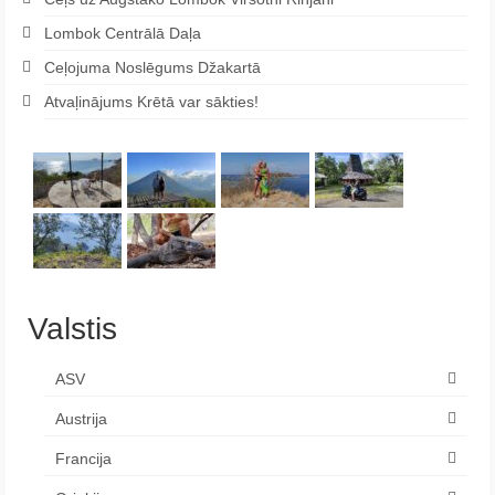
Lombok Centrālā Daļa
Ceļojuma Noslēgums Džakartā
Atvaļinājums Krētā var sākties!
Valstis
ASV
Austrija
Francija