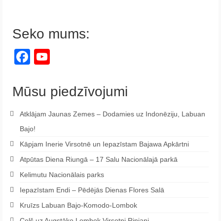
Seko mums:
Facebook
YouTube
Channel
Mūsu piedzīvojumi
Atklājam Jaunas Zemes – Dodamies uz Indonēziju, Labuan
Bajo!
Kāpjam Inerie Virsotnē un Iepazīstam Bajawa Apkārtni
Atpūtas Diena Riungā – 17 Salu Nacionālajā parkā
Kelimutu Nacionālais parks
Iepazīstam Endi – Pēdējās Dienas Flores Salā
Kruīzs Labuan Bajo-Komodo-Lombok
Ceļš uz Augstāko Lombok Virsotni Rinjani