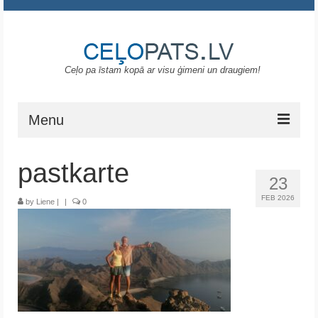
Ceļo pa īstam kopā ar visu ģimeni un draugiem!
Menu
Sākums
pastkarte
23
Gruzija
FEB 2026
by
Liene
|
|
0
Portugāle
ASV
Melnkalne
Grieķija