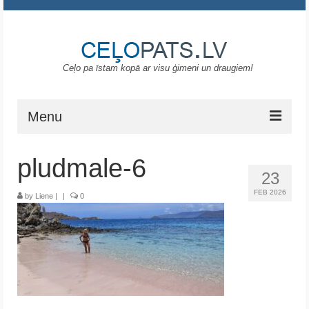
Ceļo pa īstam kopā ar visu ģimeni un draugiem!
Menu
Sākums
pludmale-6
23
Gruzija
FEB 2026
by
Liene
|
|
0
Portugāle
ASV
Melnkalne
Grieķija