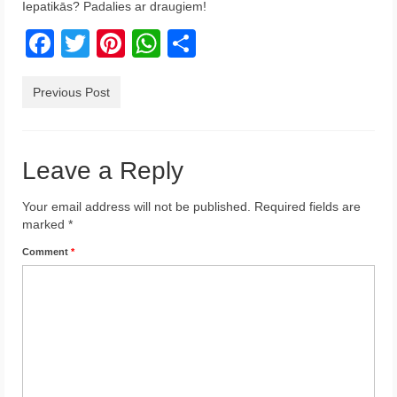
Iepatikās? Padalies ar draugiem!
Krēta
Facebook
Twitter
Pinterest
WhatsApp
Share
Francija
Austrija
Previous Post
Itālija
Leave a Reply
Ukraina
Latvija
Your email address will not be published.
Required fields are
marked
*
Indonēzija
Comment
*
Par Mums