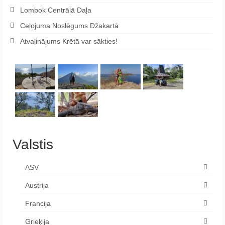
Lombok Centrālā Daļa
Ceļojuma Noslēgums Džakartā
Atvaļinājums Krētā var sākties!
Valstis
ASV
Austrija
Francija
Grieķija