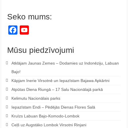
Seko mums:
Facebook
YouTube
Channel
Mūsu piedzīvojumi
Atklājam Jaunas Zemes – Dodamies uz Indonēziju, Labuan
Bajo!
Kāpjam Inerie Virsotnē un Iepazīstam Bajawa Apkārtni
Atpūtas Diena Riungā – 17 Salu Nacionālajā parkā
Kelimutu Nacionālais parks
Iepazīstam Endi – Pēdējās Dienas Flores Salā
Kruīzs Labuan Bajo-Komodo-Lombok
Ceļš uz Augstāko Lombok Virsotni Rinjani