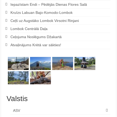
Iepazīstam Endi – Pēdējās Dienas Flores Salā
Kruīzs Labuan Bajo-Komodo-Lombok
Ceļš uz Augstāko Lombok Virsotni Rinjani
Lombok Centrālā Daļa
Ceļojuma Noslēgums Džakartā
Atvaļinājums Krētā var sākties!
Valstis
ASV