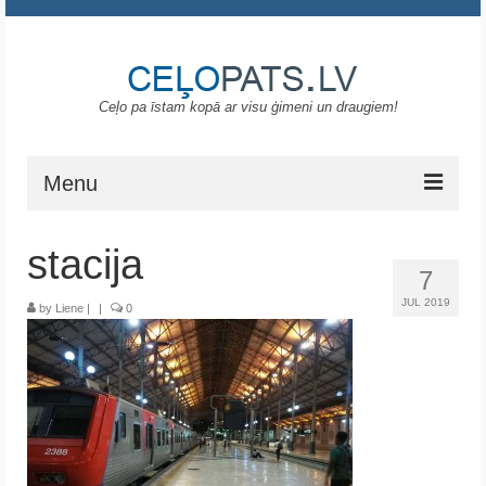
Ceļo pa īstam kopā ar visu ģimeni un draugiem!
Menu
Sākums
stacija
7
Gruzija
JUL 2019
by
Liene
|
|
0
Portugāle
ASV
Melnkalne
Grieķija