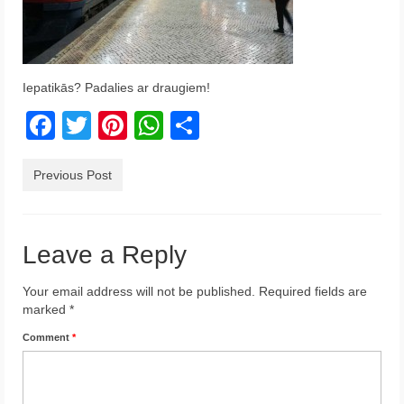
Krēta
Francija
Iepatikās? Padalies ar draugiem!
Austrija
Facebook
Twitter
Pinterest
WhatsApp
Share
Itālija
Ukraina
Previous Post
Latvija
Indonēzija
Leave a Reply
Par Mums
Your email address will not be published.
Required fields are
marked
*
Comment
*