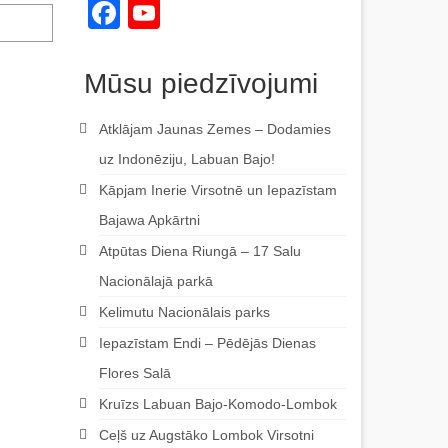
Facebook
YouTube
Channel
Mūsu piedzīvojumi
Atklājam Jaunas Zemes – Dodamies
uz Indonēziju, Labuan Bajo!
Kāpjam Inerie Virsotnē un Iepazīstam
Bajawa Apkārtni
Atpūtas Diena Riungā – 17 Salu
Nacionālajā parkā
Kelimutu Nacionālais parks
Iepazīstam Endi – Pēdējās Dienas
Flores Salā
Kruīzs Labuan Bajo-Komodo-Lombok
Ceļš uz Augstāko Lombok Virsotni