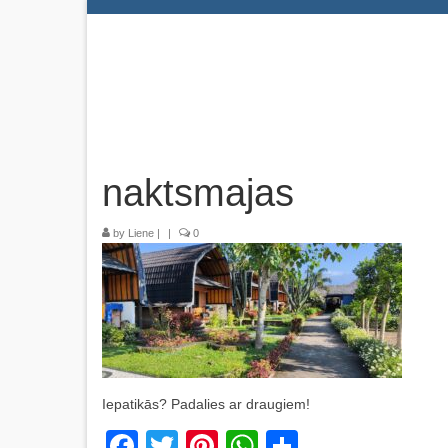
naktsmajas
by
Liene
|
|
0
Iepatikās? Padalies ar draugiem!
Facebook
Twitter
Pinterest
WhatsApp
Share