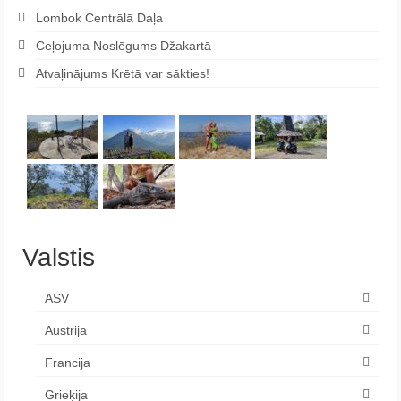
Lombok Centrālā Daļa
Ceļojuma Noslēgums Džakartā
Atvaļinājums Krētā var sākties!
Valstis
ASV
Austrija
Francija
Grieķija