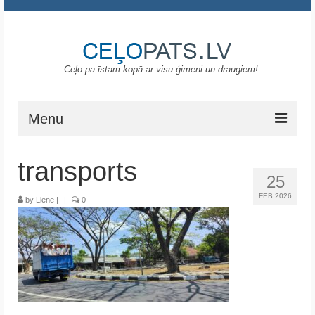
Ceļo pa īstam kopā ar visu ģimeni un draugiem!
Menu
Sākums
transports
25
Gruzija
FEB 2026
by
Liene
|
|
0
Portugāle
ASV
Melnkalne
Grieķija