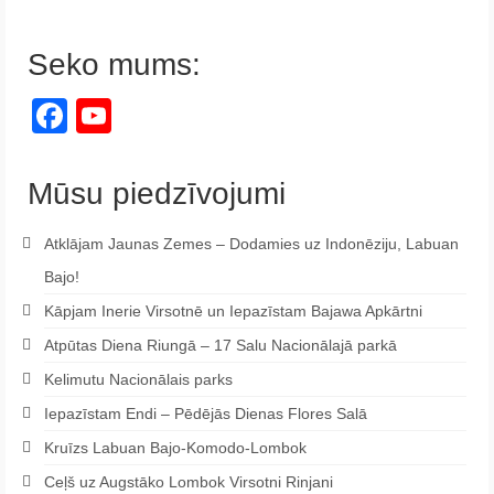
Seko mums:
Facebook
YouTube
Channel
Mūsu piedzīvojumi
Atklājam Jaunas Zemes – Dodamies uz Indonēziju, Labuan
Bajo!
Kāpjam Inerie Virsotnē un Iepazīstam Bajawa Apkārtni
Atpūtas Diena Riungā – 17 Salu Nacionālajā parkā
Kelimutu Nacionālais parks
Iepazīstam Endi – Pēdējās Dienas Flores Salā
Kruīzs Labuan Bajo-Komodo-Lombok
Ceļš uz Augstāko Lombok Virsotni Rinjani