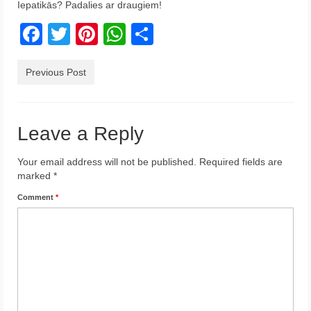
Iepatikās? Padalies ar draugiem!
Krēta
Facebook
Twitter
Pinterest
WhatsApp
Share
Francija
Austrija
Previous Post
Itālija
Leave a Reply
Ukraina
Latvija
Your email address will not be published.
Required fields are
marked
*
Indonēzija
Comment
*
Par Mums