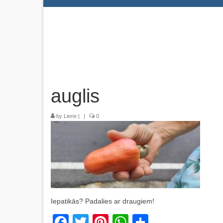
auglis
by
Liene
|
|
0
Iepatikās? Padalies ar draugiem!
Facebook
Twitter
Pinterest
WhatsApp
Share