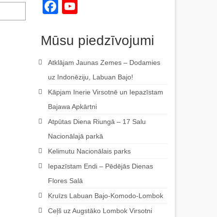
Facebook
YouTube
Channel
Mūsu piedzīvojumi
Atklājam Jaunas Zemes – Dodamies
uz Indonēziju, Labuan Bajo!
Kāpjam Inerie Virsotnē un Iepazīstam
Bajawa Apkārtni
Atpūtas Diena Riungā – 17 Salu
Nacionālajā parkā
Kelimutu Nacionālais parks
Iepazīstam Endi – Pēdējās Dienas
Flores Salā
Kruīzs Labuan Bajo-Komodo-Lombok
Ceļš uz Augstāko Lombok Virsotni