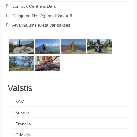
Lombok Centrālā Daļa
Ceļojuma Noslēgums Džakartā
Atvaļinājums Krētā var sākties!
Valstis
ASV
Austrija
Francija
Grieķija