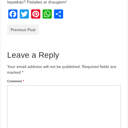
Iepatikās? Padalies ar draugiem!
Krēta
Facebook
Twitter
Pinterest
WhatsApp
Share
Francija
Austrija
Previous Post
Itālija
Leave a Reply
Ukraina
Latvija
Your email address will not be published.
Required fields are
marked
*
Indonēzija
Comment
*
Par Mums