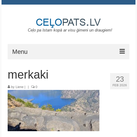
Ceļo pa īstam kopā ar visu ģimeni un draugiem!
Menu
Sākums
merkaki
23
Gruzija
FEB 2026
by
Liene
|
|
0
Portugāle
ASV
Melnkalne
Grieķija