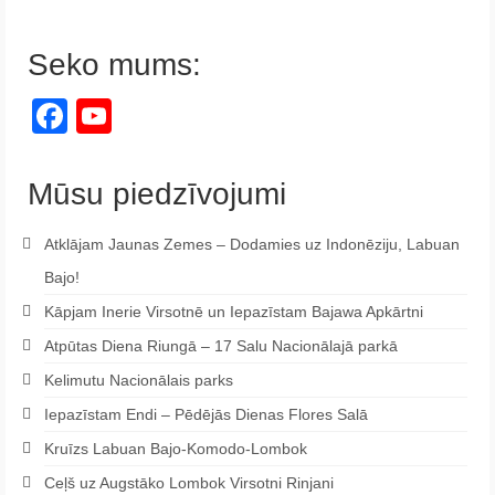
Seko mums:
Facebook
YouTube
Channel
Mūsu piedzīvojumi
Atklājam Jaunas Zemes – Dodamies uz Indonēziju, Labuan
Bajo!
Kāpjam Inerie Virsotnē un Iepazīstam Bajawa Apkārtni
Atpūtas Diena Riungā – 17 Salu Nacionālajā parkā
Kelimutu Nacionālais parks
Iepazīstam Endi – Pēdējās Dienas Flores Salā
Kruīzs Labuan Bajo-Komodo-Lombok
Ceļš uz Augstāko Lombok Virsotni Rinjani