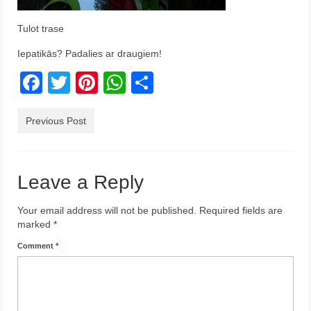
Krēta
Tulot trase
Francija
Iepatikās? Padalies ar draugiem!
Austrija
Facebook
Twitter
Pinterest
WhatsApp
Share
Itālija
Previous Post
Ukraina
Latvija
Leave a Reply
Indonēzija
Your email address will not be published.
Required fields are
Par Mums
marked
*
Comment
*