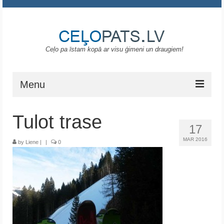
Ceļo pa īstam kopā ar visu ģimeni un draugiem!
Menu
Sākums
Tulot trase
17
Gruzija
MAR 2016
by
Liene
|
|
0
Portugāle
ASV
Melnkalne
Grieķija