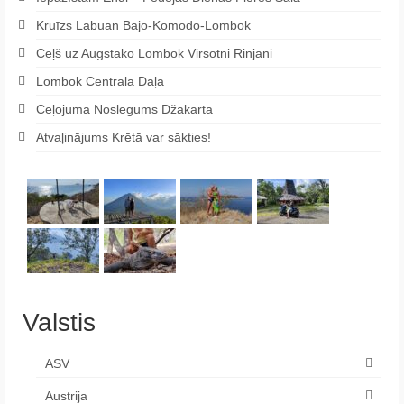
Kruīzs Labuan Bajo-Komodo-Lombok
Ceļš uz Augstāko Lombok Virsotni Rinjani
Lombok Centrālā Daļa
Ceļojuma Noslēgums Džakartā
Atvaļinājums Krētā var sākties!
Valstis
ASV
Austrija