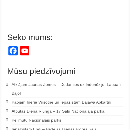
Seko mums:
Facebook
YouTube
Channel
Mūsu piedzīvojumi
Atklājam Jaunas Zemes – Dodamies uz Indonēziju, Labuan
Bajo!
Kāpjam Inerie Virsotnē un Iepazīstam Bajawa Apkārtni
Atpūtas Diena Riungā – 17 Salu Nacionālajā parkā
Kelimutu Nacionālais parks
Iepazīstam Endi – Pēdējās Dienas Flores Salā