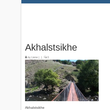
Akhalstsikhe
by
Liene
|
|
0
Akhalstsikhe