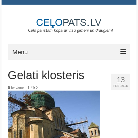
Ceļo pa īstam kopā ar visu ģimeni un draugiem!
Menu
Sākums
Gelati klosteris
13
Gruzija
FEB 2016
by
Liene
|
|
0
Portugāle
ASV
Melnkalne
Grieķija