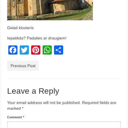
Krēta
Francija
Gelati klosteris
Austrija
Iepatikās? Padalies ar draugiem!
Itālija
Facebook
Twitter
Pinterest
WhatsApp
Share
Ukraina
Latvija
Previous Post
Indonēzija
Par Mums
Leave a Reply
Your email address will not be published.
Required fields are
marked
*
Comment
*