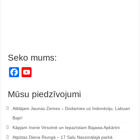
Seko mums:
Facebook
YouTube
Channel
Mūsu piedzīvojumi
Atklājam Jaunas Zemes – Dodamies uz Indonēziju, Labuan
Bajo!
Kāpjam Inerie Virsotnē un Iepazīstam Bajawa Apkārtni
Atpūtas Diena Riungā – 17 Salu Nacionālajā parkā