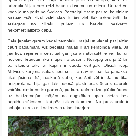
atbraukuši jau otro reizi baudīt klusumu un mieru. Un tad vēl
kāds jauns pāris no Šveices. Pārsteigti esam par to, ka viņiem
pašiem taču tikai kalni vien ir. Arī viņi šeit atbraukuši, lai
atslēgtos no cilvēku pūļiem un baudītu neskarto,
nekomercializēto dabu.
Ceļā jāpaiet garām kādai zemnieku mājai un vienai pat jāiziet
cauri pagalmam. Aiz pēdējās mājas ir arī kempinga vieta. Ja
jau līdz šejienei ir ceļš, tad gan jau arī atbraukt te var, lai arī
nevienu braucamrīku mājās neredzam. Nevajag arī, jo 2 km
pa skaistu taku ar kājām ir daudz vērtīgāk. Oficiāli ieeja
Mrtvices kanjonā sākas tieši šeit. Te nav ne par ko jāmaksā,
tikai jāciena tīrā, neskartā daba, kas šeit vēl ir. Ja nu tikai
neizprotama bija gar taku esošā plastmasas ūdens caurule
vairāku simts metru garumā, pa kuru acīmredzot plūdis ūdens
uz beidzamajām mājām no augstākas upes vietas bez
papildus sūkņiem, tikai pēc fizikas likumiem. Nu jau caurule ir
sabojāta un tā īsti neiederās takas interjerā.