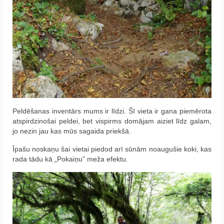
Peldēšanas inventārs mums ir līdzi. Šī vieta ir gana piemērota
atspirdzinošai peldei, bet vispirms domājam aiziet līdz galam,
jo nezin jau kas mūs sagaida priekšā.
Īpašu noskaņu šai vietai piedod arī sūnām noaugušie koki, kas
rada tādu kā „Pokaiņu” meža efektu.