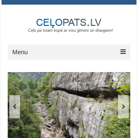
Ceļo pa īstam kopā ar visu ģimeni un draugiem!
Menu
Sākums
Gruzija
Portugāle
ASV
Melnkalne
Grieķija