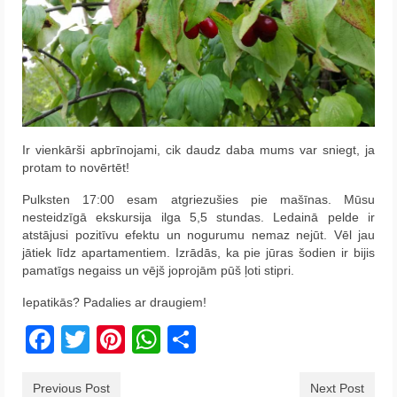
Ir vienkārši apbrīnojami, cik daudz daba mums var sniegt, ja
protam to novērtēt!
Pulksten 17:00 esam atgriezušies pie mašīnas. Mūsu
nesteidzīgā ekskursija ilga 5,5 stundas. Ledainā pelde ir
atstājusi pozitīvu efektu un nogurumu nemaz nejūt. Vēl jau
jātiek līdz apartamentiem. Izrādās, ka pie jūras šodien ir bijis
pamatīgs negaiss un vējš joprojām pūš ļoti stipri.
Iepatikās? Padalies ar draugiem!
Facebook
Twitter
Pinterest
WhatsApp
Share
Previous Post
Next Post