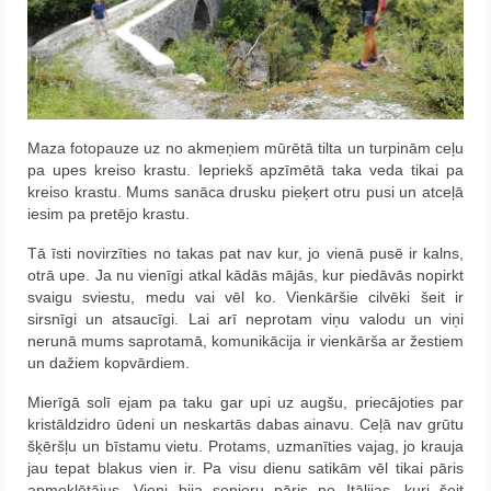
Maza fotopauze uz no akmeņiem mūrētā tilta un turpinām ceļu
pa upes kreiso krastu. Iepriekš apzīmētā taka veda tikai pa
kreiso krastu. Mums sanāca drusku pieķert otru pusi un atceļā
iesim pa pretējo krastu.
Tā īsti novirzīties no takas pat nav kur, jo vienā pusē ir kalns,
otrā upe. Ja nu vienīgi atkal kādās mājās, kur piedāvās nopirkt
svaigu sviestu, medu vai vēl ko. Vienkāršie cilvēki šeit ir
sirsnīgi un atsaucīgi. Lai arī neprotam viņu valodu un viņi
nerunā mums saprotamā, komunikācija ir vienkārša ar žestiem
un dažiem kopvārdiem.
Mierīgā solī ejam pa taku gar upi uz augšu, priecājoties par
kristāldzidro ūdeni un neskartās dabas ainavu. Ceļā nav grūtu
šķēršļu un bīstamu vietu. Protams, uzmanīties vajag, jo krauja
jau tepat blakus vien ir. Pa visu dienu satikām vēl tikai pāris
apmeklētājus. Vieni bija senioru pāris no Itālijas, kuri šeit