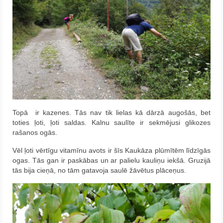
Topā ir kazenes. Tās nav tik lielas kā dārzā augošās, bet
toties ļoti, ļoti saldas. Kalnu saulīte ir sekmējusi glikozes
rašanos ogās.
Vēl ļoti vērtīgu vitamīnu avots ir šīs Kaukāza plūmītēm līdzīgās
ogas. Tās gan ir paskābas un ar palielu kauliņu iekšā. Gruzijā
tās bija cieņā, no tām gatavoja saulē žāvētus plāceņus.