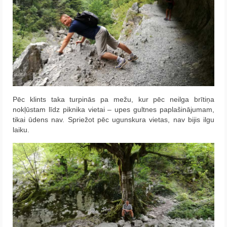
Pēc klints taka turpinās pa mežu, kur pēc neilga brītiņa
nokļūstam līdz piknika vietai – upes gultnes paplašinājumam,
tikai ūdens nav. Spriežot pēc ugunskura vietas, nav bijis ilgu
laiku.