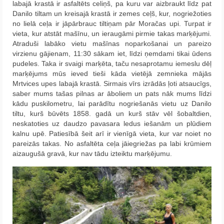
labajā krastā ir asfaltēts celiņš, pa kuru var aizbraukt līdz pat
Danilo tiltam un kreisajā krastā ir zemes ceļš, kur, nogriežoties
no lielā ceļa ir jāpārbrauc tiltiņam pār Moračas upi. Turpat ir
vieta, kur atstāt mašīnu, un ieraugāmi pirmie takas marķējumi.
Atraduši labāko vietu mašīnas noparkošanai un pareizo
virzienu gājienam, 11:30 sākam iet, līdzi ņemdami tikai ūdens
pudeles. Taka ir svaigi marķēta, taču nesaprotamu iemeslu dēļ
marķējums mūs ieved tieši kāda vietējā zemnieka mājās
Mrtvices upes labajā krastā. Sirmais vīrs izrādās ļoti atsaucīgs,
saber mums tašas pilnas ar āboliem un pats nāk mums līdzi
kādu puskilometru, lai parādītu nogriešanās vietu uz Danilo
tiltu, kurš būvēts 1858. gadā un kurš stāv vēl šobaltdien,
neskatoties uz daudzo pavasara ledus iešanām un plūdiem
kalnu upē. Patiesībā šeit arī ir vienīgā vieta, kur var noiet no
pareizās takas. No asfaltēta ceļa jāiegriežas pa labi krūmiem
aizaugušā gravā, kur nav tādu izteiktu marķējumu.