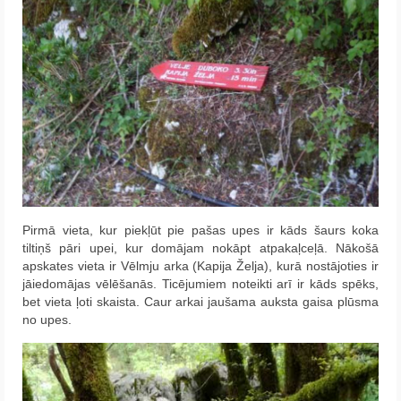
Pirmā vieta, kur piekļūt pie pašas upes ir kāds šaurs koka
tiltiņš pāri upei, kur domājam nokāpt atpakaļceļā. Nākošā
apskates vieta ir Vēlmju arka (Kapija Želja), kurā nostājoties ir
jāiedomājas vēlēšanās. Ticējumiem noteikti arī ir kāds spēks,
bet vieta ļoti skaista. Caur arkai jaušama auksta gaisa plūsma
no upes.