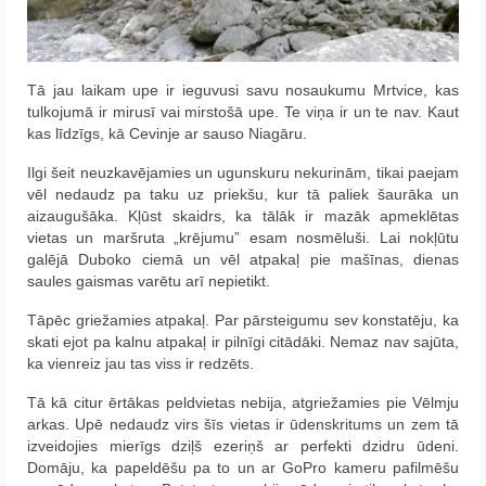
Tā jau laikam upe ir ieguvusi savu nosaukumu Mrtvice, kas
tulkojumā ir mirusī vai mirstošā upe. Te viņa ir un te nav. Kaut
kas līdzīgs, kā Cevinje ar sauso Niagāru.
Ilgi šeit neuzkavējamies un ugunskuru nekurinām, tikai paejam
vēl nedaudz pa taku uz priekšu, kur tā paliek šaurāka un
aizaugušāka. Kļūst skaidrs, ka tālāk ir mazāk apmeklētas
vietas un maršruta „krējumu” esam nosmēluši. Lai nokļūtu
galējā Duboko ciemā un vēl atpakaļ pie mašīnas, dienas
saules gaismas varētu arī nepietikt.
Tāpēc griežamies atpakaļ. Par pārsteigumu sev konstatēju, ka
skati ejot pa kalnu atpakaļ ir pilnīgi citādāki. Nemaz nav sajūta,
ka vienreiz jau tas viss ir redzēts.
Tā kā citur ērtākas peldvietas nebija, atgriežamies pie Vēlmju
arkas. Upē nedaudz virs šīs vietas ir ūdenskritums un zem tā
izveidojies mierīgs dziļš ezeriņš ar perfekti dzidru ūdeni.
Domāju, ka papeldēšu pa to un ar GoPro kameru pafilmēšu