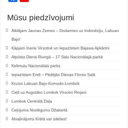
Channel
Mūsu piedzīvojumi
Atklājam Jaunas Zemes – Dodamies uz Indonēziju, Labuan
Bajo!
Kāpjam Inerie Virsotnē un Iepazīstam Bajawa Apkārtni
Atpūtas Diena Riungā – 17 Salu Nacionālajā parkā
Kelimutu Nacionālais parks
Iepazīstam Endi – Pēdējās Dienas Flores Salā
Kruīzs Labuan Bajo-Komodo-Lombok
Ceļš uz Augstāko Lombok Virsotni Rinjani
Lombok Centrālā Daļa
Ceļojuma Noslēgums Džakartā
Atvaļinājums Krētā var sākties!