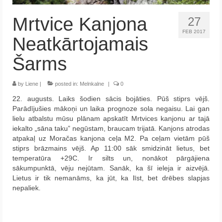
Krēta
Mrtvice Kanjona
27
Francija
FEB 2017
Neatkārtojamais
Austrija
Šarms
Itālija
by
Liene
|
posted in:
Melnkalne
|
0
Ukraina
22. augusts. Laiks šodien sācis bojāties. Pūš stiprs vējš.
Parādījušies mākoņi un laika prognoze sola negaisu. Lai gan
Latvija
lielu atbalstu mūsu plānam apskatīt Mrtvices kanjonu ar tajā
iekalto „sāna taku” negūstam, braucam trijatā. Kanjons atrodas
Indonēzija
atpakaļ uz Moračas kanjona ceļa M2. Pa ceļam vietām pūš
stiprs brāzmains vējš. Ap 11:00 sāk smidzināt lietus, bet
Par Mums
temperatūra +29C. Ir silts un, nonākot pārgājiena
sākumpunktā, vēju nejūtam. Sanāk, ka šī ieleja ir aizvējā.
Lietus ir tik nemanāms, ka jūt, ka līst, bet drēbes slapjas
nepaliek.