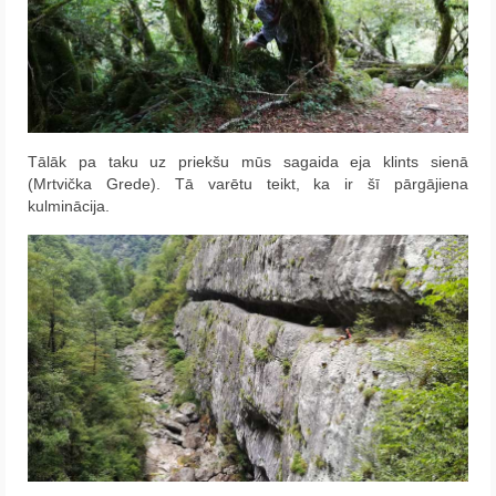
Tālāk pa taku uz priekšu mūs sagaida eja klints sienā
(Mrtvička Grede). Tā varētu teikt, ka ir šī pārgājiena
kulminācija.