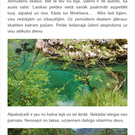
zemūdens skatus. Bet te tev nu bija, ūdens ir tik auksts, ka
ausis salst. Laiskas peldes vietā sanāk paātrināti aizpeldēt
turp, atpakaļ un viss. Kāda tur filmēšana… . Mēs šeit bijām,
visu redzējām un izbaudījām. Uz zemūdens skatiem jābrauc
skatīties katram pašam. Pelde ledainajā ūdenī atspirdzina uz
visu atlikušo dienu.
Atpakaļceļš ir jau no kalna lejā un iet ātrāk. Nekādai steigai nav
pamata. Nenoejot no takas, uzņemam dabīgo vitamīnu devu.