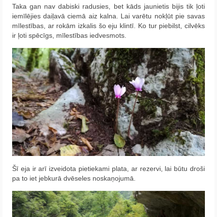
Taka gan nav dabiski radusies, bet kāds jaunietis bijis tik ļoti
iemīlējies daiļavā ciemā aiz kalna. Lai varētu nokļūt pie savas
mīlestības, ar rokām izkalis šo eju klintī. Ko tur piebilst, cilvēks
ir ļoti spēcīgs, mīlestības iedvesmots.
Šī eja ir arī izveidota pietiekami plata, ar rezervi, lai būtu droši
pa to iet jebkurā dvēseles noskaņojumā.