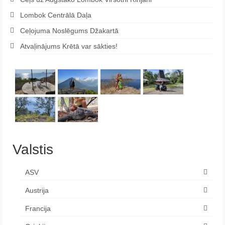
Lombok Centrālā Daļa
Ceļojuma Noslēgums Džakartā
Atvaļinājums Krētā var sākties!
Valstis
ASV
Austrija
Francija