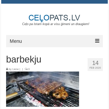
Ceļo pa īstam kopā ar visu ģimeni un draugiem!
Menu
Sākums
barbekju
14
Gruzija
FEB 2020
by
Liene
|
|
0
Portugāle
ASV
Melnkalne
Grieķija