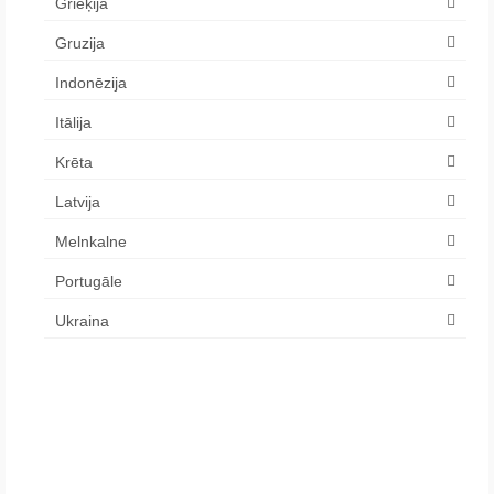
Grieķija
Gruzija
Indonēzija
Itālija
Krēta
Latvija
Melnkalne
Portugāle
Ukraina