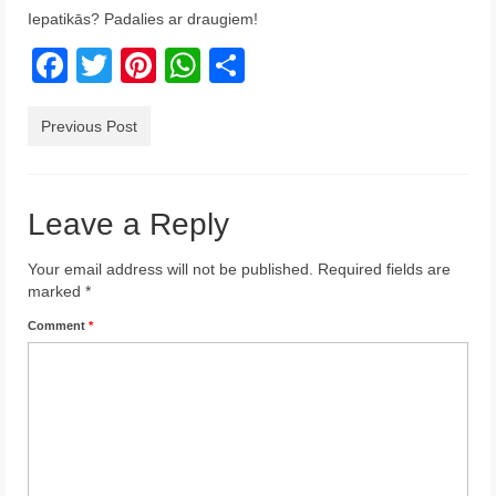
Iepatikās? Padalies ar draugiem!
Krēta
Facebook
Twitter
Pinterest
WhatsApp
Share
Francija
Austrija
Previous Post
Itālija
Ukraina
Leave a Reply
Latvija
Your email address will not be published.
Required fields are
marked
*
Indonēzija
Comment
*
Par Mums