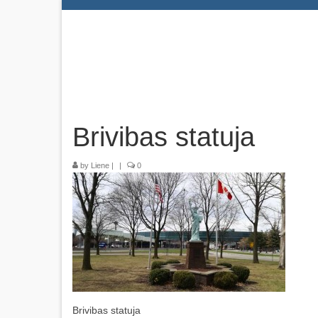
Brivibas statuja
by
Liene
|
|
0
Brivibas statuja