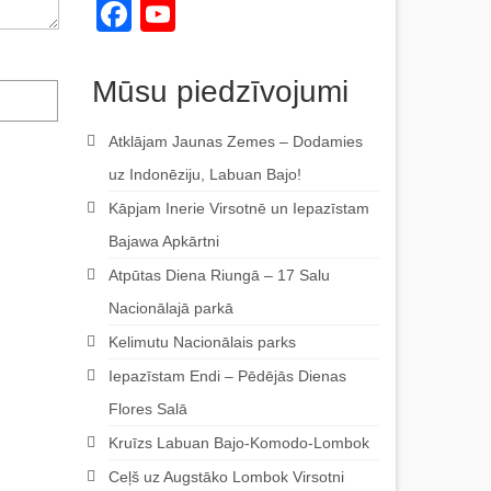
Facebook
YouTube
Channel
Mūsu piedzīvojumi
Atklājam Jaunas Zemes – Dodamies
uz Indonēziju, Labuan Bajo!
Kāpjam Inerie Virsotnē un Iepazīstam
Bajawa Apkārtni
Atpūtas Diena Riungā – 17 Salu
Nacionālajā parkā
Kelimutu Nacionālais parks
Iepazīstam Endi – Pēdējās Dienas
Flores Salā
Kruīzs Labuan Bajo-Komodo-Lombok
Ceļš uz Augstāko Lombok Virsotni