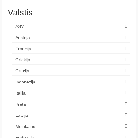
Valstis
ASV
Austrija
Francija
Grieķija
Gruzija
Indonēzija
Itālija
Krēta
Latvija
Melnkalne
Portugāle