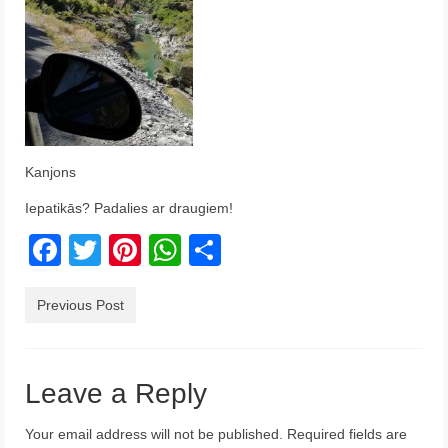
Krēta
Francija
Austrija
Itālija
Kanjons
Ukraina
Iepatikās? Padalies ar draugiem!
Latvija
Facebook
Twitter
Pinterest
WhatsApp
Share
Indonēzija
Previous Post
Par Mums
Leave a Reply
Your email address will not be published.
Required fields are