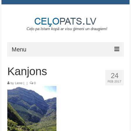
Ceļo pa īstam kopā ar visu ģimeni un draugiem!
Menu
Sākums
Kanjons
24
Gruzija
FEB 2017
by
Liene
|
|
0
Portugāle
ASV
Melnkalne
Grieķija