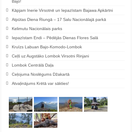
Bajo!
Kāpjam Inerie Virsotnē un Iepazīstam Bajawa Apkārtni
Atpūtas Diena Riungā – 17 Salu Nacionālajā parkā
Kelimutu Nacionālais parks
Iepazīstam Endi – Pēdējās Dienas Flores Salā
Kruīzs Labuan Bajo-Komodo-Lombok
Ceļš uz Augstāko Lombok Virsotni Rinjani
Lombok Centrālā Daļa
Ceļojuma Noslēgums Džakartā
Atvaļinājums Krētā var sākties!