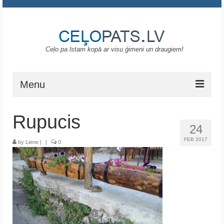
Ceļo pa īstam kopā ar visu ģimeni un draugiem!
Menu
Sākums
Rupucis
24
Gruzija
FEB 2017
by
Liene
|
|
0
Portugāle
ASV
Melnkalne
Grieķija