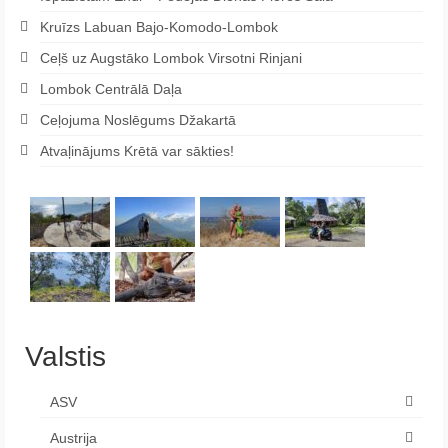
Kruīzs Labuan Bajo-Komodo-Lombok
Ceļš uz Augstāko Lombok Virsotni Rinjani
Lombok Centrālā Daļa
Ceļojuma Noslēgums Džakartā
Atvaļinājums Krētā var sākties!
Valstis
ASV
Austrija