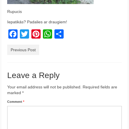
Krēta
Rupucis
Francija
Iepatikās? Padalies ar draugiem!
Austrija
Facebook
Twitter
Pinterest
WhatsApp
Share
Itālija
Previous Post
Ukraina
Latvija
Leave a Reply
Indonēzija
Your email address will not be published.
Required fields are
Par Mums
marked
*
Comment
*