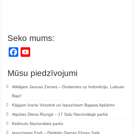
Seko mums:
Facebook
YouTube
Channel
Mūsu piedzīvojumi
Atklājam Jaunas Zemes – Dodamies uz Indonēziju, Labuan
Bajo!
Kāpjam Inerie Virsotnē un Iepazīstam Bajawa Apkārtni
Atpūtas Diena Riungā – 17 Salu Nacionālajā parkā
Kelimutu Nacionālais parks
Iepazīstam Endi – Pēdējās Dienas Flores Salā