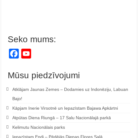
Seko mums:
Facebook
YouTube
Channel
Mūsu piedzīvojumi
Atklājam Jaunas Zemes – Dodamies uz Indonēziju, Labuan
Bajo!
Kāpjam Inerie Virsotnē un Iepazīstam Bajawa Apkārtni
Atpūtas Diena Riungā – 17 Salu Nacionālajā parkā
Kelimutu Nacionālais parks
Iepazīstam Endi – Pēdējās Dienas Flores Salā