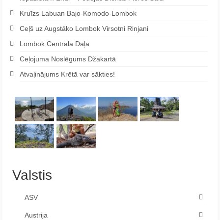
Kruīzs Labuan Bajo-Komodo-Lombok
Ceļš uz Augstāko Lombok Virsotni Rinjani
Lombok Centrālā Daļa
Ceļojuma Noslēgums Džakartā
Atvaļinājums Krētā var sākties!
Valstis
ASV
Austrija