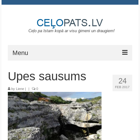
Ceļo pa īstam kopā ar visu ģimeni un draugiem!
Menu
Sākums
Upes sausums
24
Gruzija
FEB 2017
by
Liene
|
|
0
Portugāle
ASV
Melnkalne
Grieķija