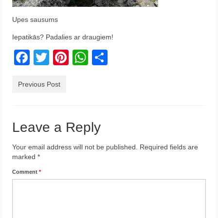
Krēta
Upes sausums
Francija
Iepatikās? Padalies ar draugiem!
Austrija
Facebook
Twitter
Pinterest
WhatsApp
Share
Itālija
Previous Post
Ukraina
Latvija
Leave a Reply
Indonēzija
Your email address will not be published.
Required fields are
Par Mums
marked
*
Comment
*