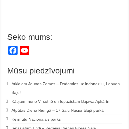
Seko mums:
Facebook
YouTube
Channel
Mūsu piedzīvojumi
Atklājam Jaunas Zemes – Dodamies uz Indonēziju, Labuan
Bajo!
Kāpjam Inerie Virsotnē un Iepazīstam Bajawa Apkārtni
Atpūtas Diena Riungā – 17 Salu Nacionālajā parkā
Kelimutu Nacionālais parks
Iepazīstam Endi – Pēdējās Dienas Flores Salā