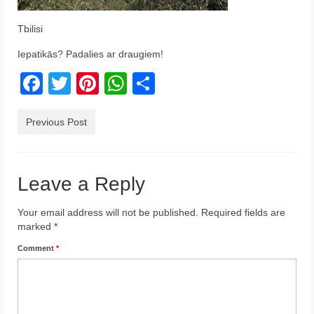
Krēta
Tbilisi
Francija
Iepatikās? Padalies ar draugiem!
Austrija
Facebook
Twitter
Pinterest
WhatsApp
Share
Itālija
Previous Post
Ukraina
Latvija
Leave a Reply
Indonēzija
Your email address will not be published.
Required fields are
Par Mums
marked
*
Comment
*