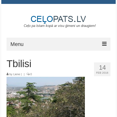
Ceļo pa īstam kopā ar visu ģimeni un draugiem!
Menu
Sākums
Tbilisi
14
Gruzija
FEB 2016
by
Liene
|
|
0
Portugāle
ASV
Melnkalne
Grieķija