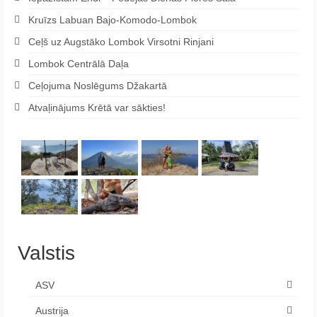
Kruīzs Labuan Bajo-Komodo-Lombok
Ceļš uz Augstāko Lombok Virsotni Rinjani
Lombok Centrālā Daļa
Ceļojuma Noslēgums Džakartā
Atvaļinājums Krētā var sākties!
Valstis
ASV
Austrija