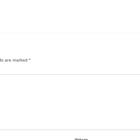
lds are marked
*
Website