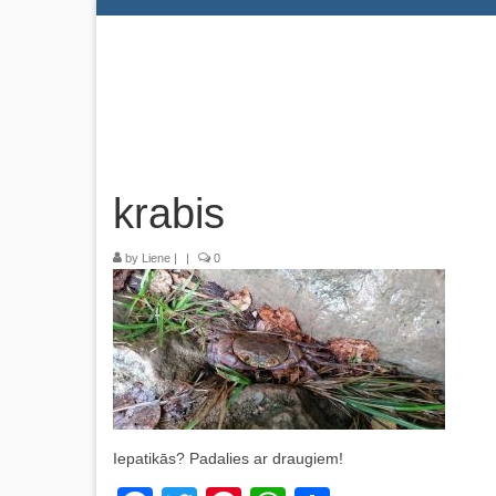
krabis
by
Liene
|
|
0
Iepatikās? Padalies ar draugiem!