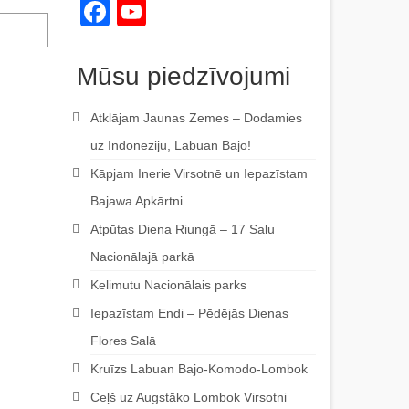
Facebook
YouTube
Channel
Mūsu piedzīvojumi
Atklājam Jaunas Zemes – Dodamies
uz Indonēziju, Labuan Bajo!
Kāpjam Inerie Virsotnē un Iepazīstam
Bajawa Apkārtni
Atpūtas Diena Riungā – 17 Salu
Nacionālajā parkā
Kelimutu Nacionālais parks
Iepazīstam Endi – Pēdējās Dienas
Flores Salā
Kruīzs Labuan Bajo-Komodo-Lombok
Ceļš uz Augstāko Lombok Virsotni