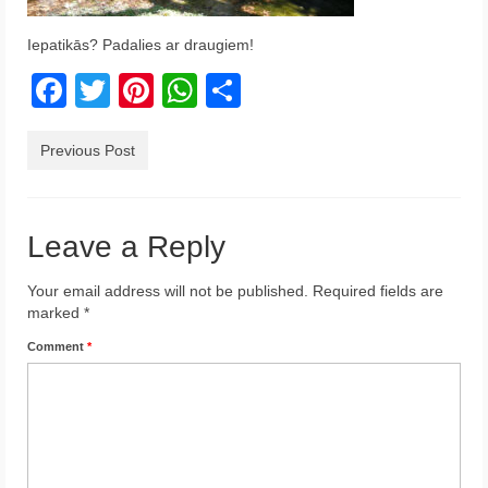
Krēta
Iepatikās? Padalies ar draugiem!
Francija
Facebook
Twitter
Pinterest
WhatsApp
Share
Austrija
Previous Post
Itālija
Ukraina
Leave a Reply
Latvija
Your email address will not be published.
Indonēzija
Required fields are
marked
*
Par Mums
Comment
*