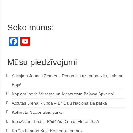
Seko mums:
Facebook
YouTube
Channel
Mūsu piedzīvojumi
Atklājam Jaunas Zemes – Dodamies uz Indonēziju, Labuan
Bajo!
Kāpjam Inerie Virsotnē un Iepazīstam Bajawa Apkārtni
Atpūtas Diena Riungā – 17 Salu Nacionālajā parkā
Kelimutu Nacionālais parks
Iepazīstam Endi – Pēdējās Dienas Flores Salā
Kruīzs Labuan Bajo-Komodo-Lombok