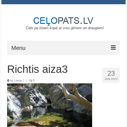
Ceļo pa īstam kopā ar visu ģimeni un draugiem!
Menu
Sākums
Richtis aiza3
23
Gruzija
JAN 2022
by
Liene
|
|
0
Portugāle
ASV
Melnkalne
Grieķija