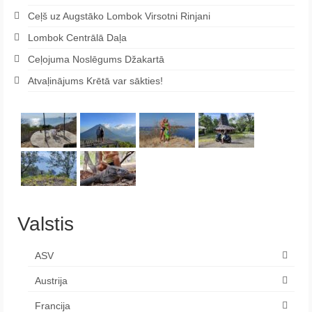
Ceļš uz Augstāko Lombok Virsotni Rinjani
Lombok Centrālā Daļa
Ceļojuma Noslēgums Džakartā
Atvaļinājums Krētā var sākties!
Valstis
ASV
Austrija
Francija